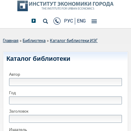
РУС
ENG
Вы здесь
Главная
»
Библиотека
»
Каталог библиотеки ИЭГ
Каталог библиотеки
Автор
Год
Заголовок
Издатель