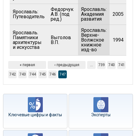
Федорчук
Ярославль:
Ярославль:
А.В. (под
Академия
2005
Путеводитель
ред.)
развития
Ярославль:
Ярославль.
Верхне-
Памятники
Выголов
Волжское
1994
архитектуры
В.П.
книжное
и искусства
изд-во
Страницы
« первая
‹ предыдущая
…
739
740
741
742
743
744
745
746
747
Ключевые цифры и факты
Эксперты