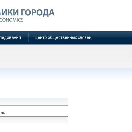
ледования
Центр общественных связей
ель