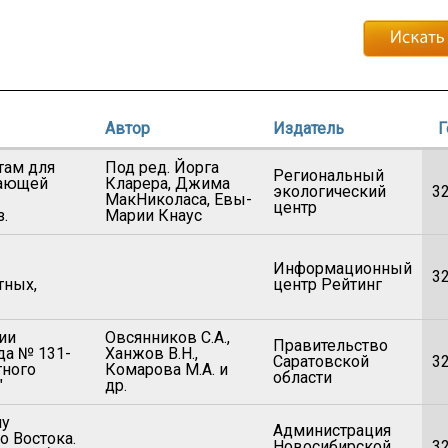
Автор
Издатель
Г
там для
Под ред. Йорга
Региональный
жающей
Кларера, Джима
экологический
3
МакНиколаса, Евы-
центр
.
Марии Кнаус
Информационный
3
тных,
центр Рейтинг
ии
Овсянников С.А.,
Правительство
да № 131-
Ханжов В.Н.,
Саратовской
3
тного
Комарова М.А. и
области
"
др.
му
Администрация
о Востока.
Новосибирской
3