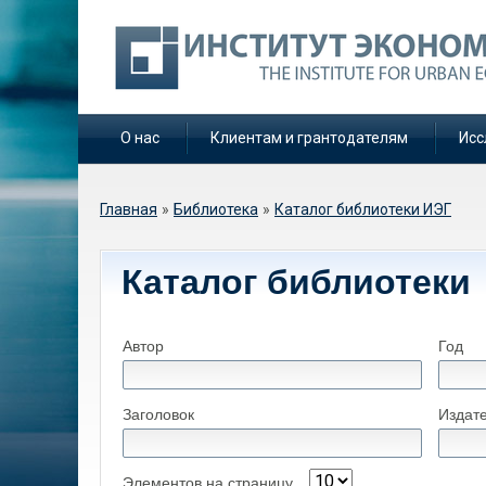
О нас
Клиентам и грантодателям
Исс
Вы здесь
Главная
»
Библиотека
»
Каталог библиотеки ИЭГ
Каталог библиотеки
Автор
Год
Заголовок
Издат
Элементов на страницу