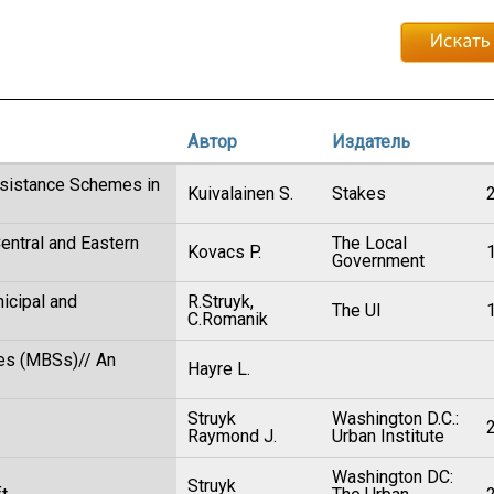
Автор
Издатель
ssistance Schemes in
Kuivalainen S.
Stakes
Central and Eastern
The Local
Kovacs P.
Government
icipal and
R.Struyk,
The UI
C.Romanik
es (MBSs)// An
Hayre L.
Struyk
Washington D.C.:
Raymond J.
Urban Institute
Washington DC:
Struyk