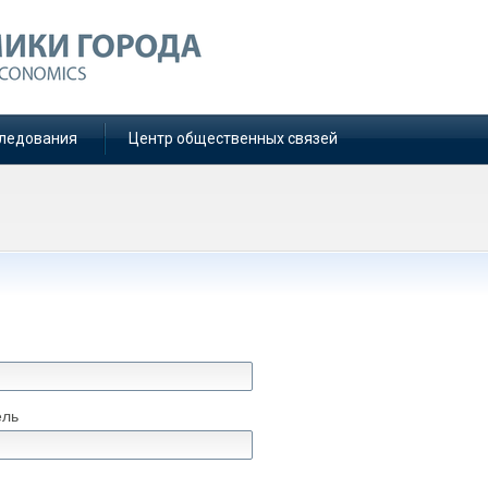
ледования
Центр общественных связей
ель