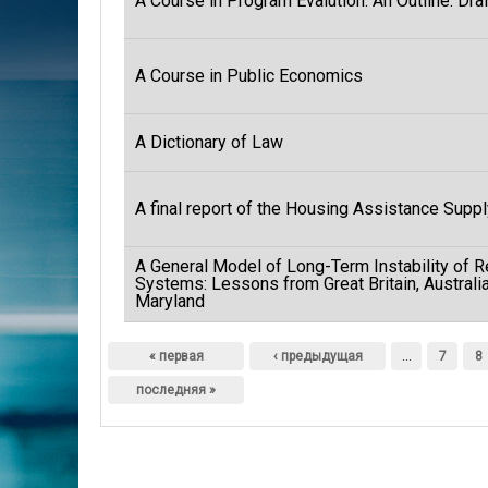
A Course in Program Evalution: An Outline. Dra
A Course in Public Economics
A Dictionary of Law
A final report of the Housing Assistance Supp
A General Model of Long-Term Instability of R
Systems: Lessons from Great Britain, Australi
Maryland
Страницы
« первая
‹ предыдущая
…
7
8
последняя »