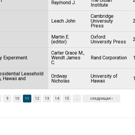
ft
The Urban
Raymond J.
Institute
Cambridge
Leach John
Universuty
Press
Martin E.
Oxford:
(editor)
University Press
Carter Grace M.,
ly Experiment.
Wendt James
Rand Corporation
C.
esidential Leasehold
Ordway
University of
a, Hawaii and
Nicholas
Hawaii
9
10
11
12
13
14
15
…
следующая ›