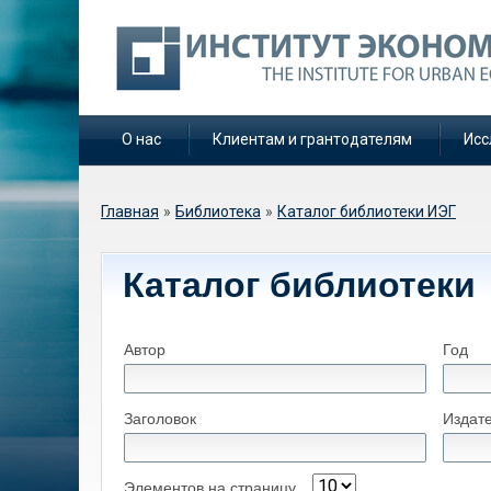
О нас
Клиентам и грантодателям
Исс
Вы здесь
Главная
»
Библиотека
»
Каталог библиотеки ИЭГ
Каталог библиотеки
Автор
Год
Заголовок
Издат
Элементов на страницу