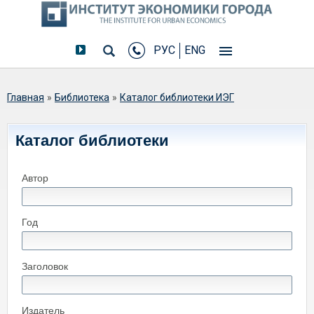
РУС
ENG
Вы здесь
Главная
»
Библиотека
»
Каталог библиотеки ИЭГ
Каталог библиотеки
Автор
Год
Заголовок
Издатель