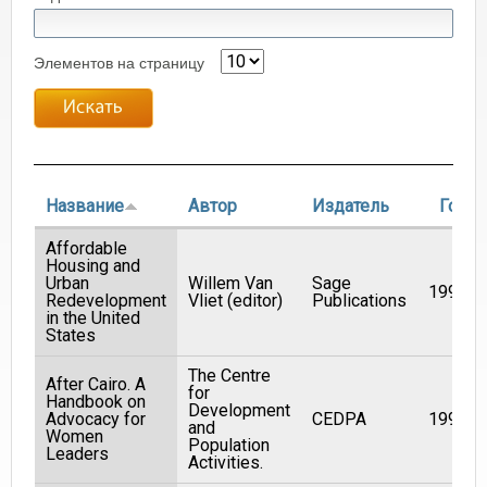
Элементов на страницу
Название
Автор
Издатель
Год
Affordable
Housing and
Urban
Willem Van
Sage
1997
Redevelopment
Vliet (editor)
Publications
in the United
States
The Centre
After Cairo. A
for
Handbook on
Development
Advocacy for
CEDPA
1994
and
Women
Population
Leaders
Activities.