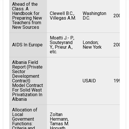
Ahead of the
Class. A
Handbook for
Clewell B.C.,
Washington
2001
Preparing New
Villegas A.M.
D.C.
Teachers from
New Sources
Moatti J.- P.,
Souteyrand
London;
AIDS In Europe
2000
Y., Prieur A.,
New York
etc.
Albania Field
Report (Private
Sector
Development
Contract)
USAID
1994
Model Contract
For Solid Wast
Privatization In
Albania
Allocation of
Local
Zoltan
Goverment
Hermann,
Functions:
Tamas M.
Criteria and
Horvath,