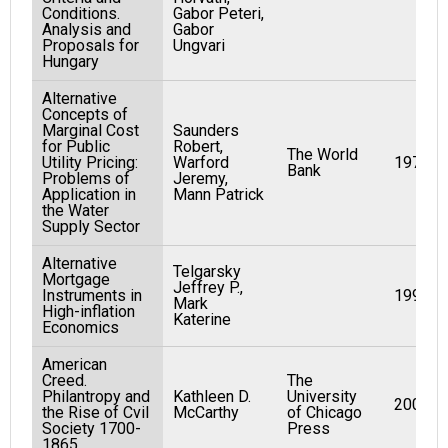
Conditions.
Gabor Peteri,
Analysis and
Gabor
Proposals for
Ungvari
Hungary
Alternative
Concepts of
Marginal Cost
Saunders
for Public
Robert,
The World
Utility Pricing:
Warford
1977
Bank
Problems of
Jeremy,
Application in
Mann Patrick
the Water
Supply Sector
Alternative
Telgarsky
Mortgage
Jeffrey P.,
Instruments in
1991
Mark
High-inflation
Katerine
Economics
American
Creed.
The
Philantropy and
Kathleen D.
University
2003
the Rise of Cvil
McCarthy
of Chicago
Society 1700-
Press
1865