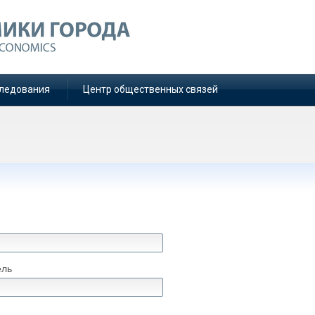
ледования
Центр общественных связей
ель