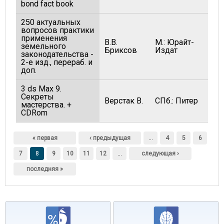
bond fact book
250 актуальных
вопросов практики
применения
В.В.
М.: Юрайт-
земельного
Бриксов
Издат
законодательства -
2-е изд., перераб. и
доп.
3 ds Max 9.
Секреты
Верстак В.
СПб.: Питер
мастерства. +
CDRom
Страницы
« первая
‹ предыдущая
…
4
5
6
7
8
9
10
11
12
…
следующая ›
последняя »