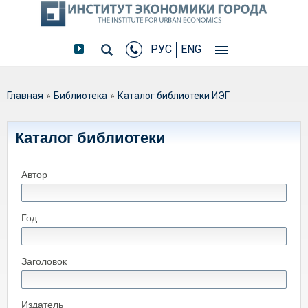
РУС
ENG
Вы здесь
Главная
»
Библиотека
»
Каталог библиотеки ИЭГ
Каталог библиотеки
Автор
Год
Заголовок
Издатель