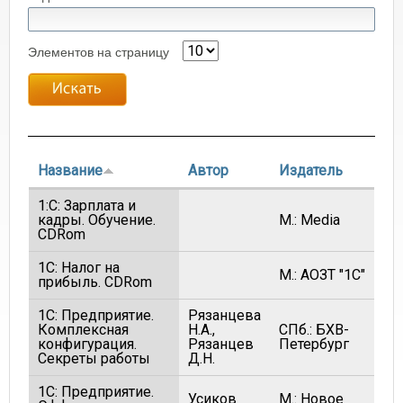
Элементов на страницу
Название
Автор
Издатель
1:С: Зарплата и
кадры. Обучение.
М.: Media
CDRom
1С: Налог на
М.: АОЗТ "1С"
прибыль. CDRom
1С: Предприятие.
Рязанцева
Комплексная
Н.А.,
СПб.: БХВ-
конфигурация.
Рязанцев
Петербург
Секреты работы
Д.Н.
1С: Предприятие.
Усиков
М.: Новое