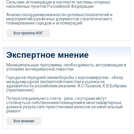
Сельские агломерации в контексте системы опорных
населенных пунктов Российской Федерации
Анализ скоординированности целевых показателей и
мероприятий различных документов стратегического
планирования городов и агломераций
Все проекты ИЭГ
Экспертное мнение
Муниципальные программы: необходимость актуализации в
условиях антикризисной повестки
Города на передней линии борьбы с коронавирусом - обзор
международной экспертной повестки и оценка ее
адекватности российским реалиям. А.С.Пузанов, К.В.Боброва
(приложение)
Потеря специального счета - риск, с которым могут
столкнуться собственники помещений в многоквартирных
домах в результате приостановки взносов на капитальный
ремонт
Все мнения