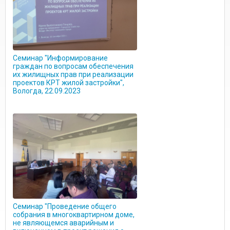
Семинар "Информирование
граждан по вопросам обеспечения
их жилищных прав при реализации
проектов КРТ жилой застройки",
Вологда, 22.09.2023
Семинар "Проведение общего
собрания в многоквартирном доме,
не являющемся аварийным и