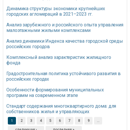
Динамика структуры экономики крупнейших
городских агломераций в 2021–2023 гг.
Анализ зарубежного и российского опыта управления
малоэтажными жилыми комплексами
Анализ динамики Индекса качества городской среды
российских городов
Комплексный анализ характеристик жилищного
фонда
Градостроительная политика устойчивого развития в
российских городах
Особенности формирования муниципальных
программ на современном этапе
Стандарт содержания многоквартирного дома: для
собственников жилья и управляющих
Страницы
1
2
3
4
5
6
7
8
9
…
следующая ›
последняя »