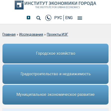
РУС
ENG
Вы здесь
Главная
»
Исследования
»
Проекты ИЭГ
Городское хозяйство
Градостроительство и недвижимость
Муниципальное экономическое развитие