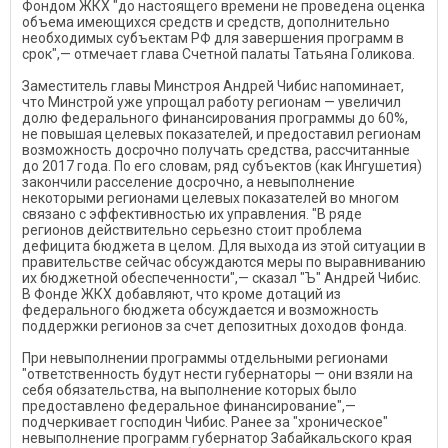
Фондом ЖКХ "до настоящего времени не проведена оценка
объема имеющихся средств и средств, дополнительно
необходимых субъектам РФ для завершения программ в
срок",— отмечает глава Счетной палаты Татьяна Голикова.
Заместитель главы Минстроя Андрей Чибис напоминает,
что Минстрой уже упрощал работу регионам — увеличил
долю федерального финансирования программы до 60%,
не повышая целевых показателей, и предоставил регионам
возможность досрочно получать средства, рассчитанные
до 2017 года. По его словам, ряд субъектов (как Ингушетия)
закончили расселение досрочно, а невыполнение
некоторыми регионами целевых показателей во многом
связано с эффективностью их управления. "В ряде
регионов действительно серьезно стоит проблема
дефицита бюджета в целом. Для выхода из этой ситуации в
правительстве сейчас обсуждаются меры по выравниванию
их бюджетной обеспеченности",— сказал "Ъ" Андрей Чибис.
В Фонде ЖКХ добавляют, что кроме дотаций из
федерального бюджета обсуждается и возможность
поддержки регионов за счет депозитных доходов фонда.
При невыполнении программы отдельными регионами
"ответственность будут нести губернаторы — они взяли на
себя обязательства, на выполнение которых было
предоставлено федеральное финансирование",—
подчеркивает господин Чибис. Ранее за "хроническое"
невыполнение программ губернатор Забайкальского края