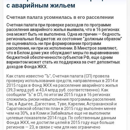
с аварийным жильем
Счетная палата усомнилась в его расселении
Счетная палата при проверке расходов по программе
расселения аварийного жилья выявила, что в 16 регионах
она может быть не выполнена. Одна из причин — бедность
региональных бюджетов: их состояние "должным образом"
не оценивалось ни при формировании программ
расселения, ни при их исполнении. В Минстрое заявляют,
что в Белом доме уже обсуждают меры по выравниванию
бюджетной обеспеченности субъектов РФ, еще одним
вариантом может стать их поддержка за счет депозитных
доходов Фонда ЖКХ.
Как стало известно "Ъ", Счетная палата (СП) провела
проверку использования средств, направленных в 2014 и
2015 годах в Фонд ЖКХ на расселение аварийного жилья
(39,3 млрд руб. и 43,4 млрд руб. соответственно). Как
сообщили "Ъ" в СП, по итогам 2015 года в 16 регионах
сложились риски невыполнения программы расселения.
Так, в Адыгее, Дагестане, Туве, Карелии, Астраханской и
Саратовской областях план в 2015 году выполнен менее
чем на 30%, а в Коми и Забайкалье еще не выполнили
целевые показатели 2014 года. По собственным данным
Фонда ЖКХ, не достигли целей в 2015 году еще больше
регионов — 23, в связи с чем для них ограничено