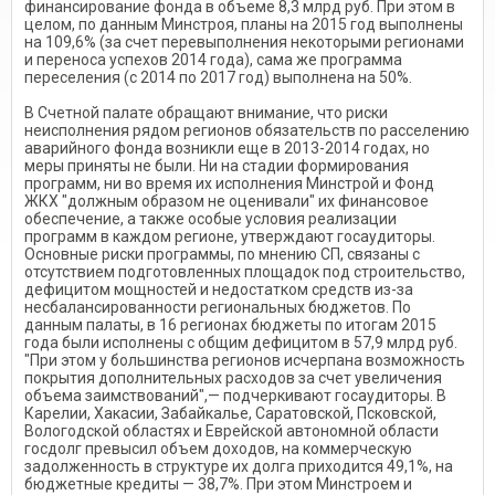
финансирование фонда в объеме 8,3 млрд руб. При этом в
целом, по данным Минстроя, планы на 2015 год выполнены
на 109,6% (за счет перевыполнения некоторыми регионами
и переноса успехов 2014 года), сама же программа
переселения (с 2014 по 2017 год) выполнена на 50%.
В Счетной палате обращают внимание, что риски
неисполнения рядом регионов обязательств по расселению
аварийного фонда возникли еще в 2013-2014 годах, но
меры приняты не были. Ни на стадии формирования
программ, ни во время их исполнения Минстрой и Фонд
ЖКХ "должным образом не оценивали" их финансовое
обеспечение, а также особые условия реализации
программ в каждом регионе, утверждают госаудиторы.
Основные риски программы, по мнению СП, связаны с
отсутствием подготовленных площадок под строительство,
дефицитом мощностей и недостатком средств из-за
несбалансированности региональных бюджетов. По
данным палаты, в 16 регионах бюджеты по итогам 2015
года были исполнены с общим дефицитом в 57,9 млрд руб.
"При этом у большинства регионов исчерпана возможность
покрытия дополнительных расходов за счет увеличения
объема заимствований",— подчеркивают госаудиторы. В
Карелии, Хакасии, Забайкалье, Саратовской, Псковской,
Вологодской областях и Еврейской автономной области
госдолг превысил объем доходов, на коммерческую
задолженность в структуре их долга приходится 49,1%, на
бюджетные кредиты — 38,7%. При этом Минстроем и