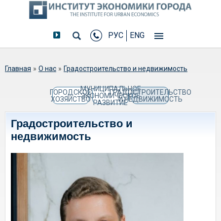
РУС
ENG
Вы здесь
Главная
»
О нас
»
Градостроительство и недвижимость
МУНИЦИПАЛЬНОЕ
ГОРОДСКОЕ
ГРАДОСТРОИТЕЛЬСТВО
ЭКОНОМИЧЕСКОЕ
ХОЗЯЙСТВО
И НЕДВИЖИМОСТЬ
РАЗВИТИЕ
Градостроительство и
недвижимость