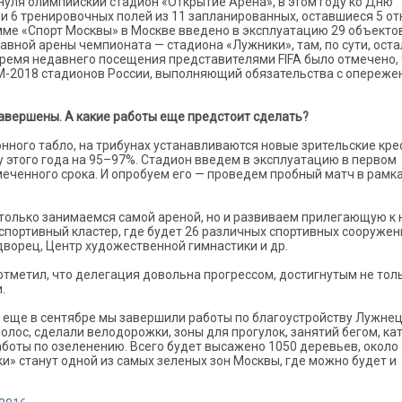
нуля олимпийский стадион «Открытие Арена», в этом году ко Дню
и 6 тренировочных полей из 11 запланированных, оставшиеся 5 о
амме «Спорт Москвы» в Москве введено в эксплуатацию 29 объектов
вной арены чемпионата — стадиона «Лужники», там, по сути, ост
время недавнего посещения представителями FIFA было отмечено,
М-2018 стадионов России, выполняющий обязательства с опереже
авершены. А какие работы еще предстоит сделать?
ного табло, на трибунах устанавливаются новые зрительские крес
 этого года на 95–97%. Стадион введем в эксплуатацию в первом
еченного срока. И опробуем его — проведем пробный матч в рамк
е только занимаемся самой ареной, но и развиваем прилегающую к
портивный кластер, где будет 26 различных спортивных сооружен
ворец, Центр художественной гимнастики и др.
отметил, что делегация довольна прогрессом, достигнутым не тол
.
 еще в сентябре мы завершили работы по благоустройству Лужне
олос, сделали велодорожки, зоны для прогулок, занятий бегом, ка
боты по озеленению. Всего будет высажено 1050 деревьев, около
ики» станут одной из самых зеленых зон Москвы, где можно будет и