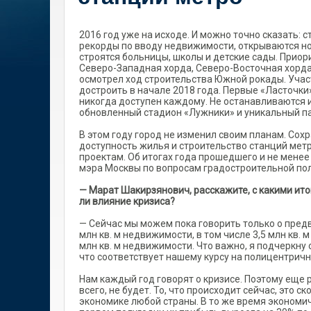
2016 год уже на исходе. И можно точно сказать:
рекорды по вводу недвижимости, открываются нов
строятся больницы, школы и детские сады. Приор
Северо-Западная хорда, Северо-Восточная хорда
осмотрел ход строительства Южной рокады. Учас
достроить в начале 2018 года. Первые «Ласточки
никогда доступен каждому. Не останавливаются 
обновленный стадион «Лужники» и уникальный па
В этом году город не изменил своим планам. Сох
доступность жилья и строительство станций мет
проектам. Об итогах года прошедшего и не менее
мэра Москвы по вопросам градостроительной по
— Марат Шакирзянович, расскажите, с какими ит
ли влияние кризиса?
— Сейчас мы можем пока говорить только о предв
млн кв. м недвижимости, в том числе 3,5 млн кв. 
млн кв. м недвижимости. Что важно, я подчеркну о
что соответствует нашему курсу на полицентричн
Нам каждый год говорят о кризисе. Поэтому еще р
всего, не будет. То, что происходит сейчас, это
экономике любой страны. В то же время экономи