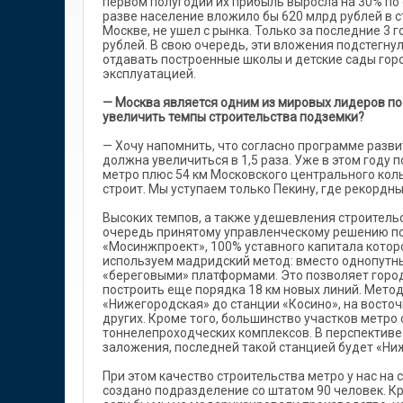
первом полугодии их прибыль выросла на 30% по 
разве население вложило бы 620 млрд рублей в с
Москве, не ушел с рынка. Только за последние 3
рублей. В свою очередь, эти вложения подстегну
отдавать построенные школы и детские сады горо
эксплуатацией.
— Москва является одним из мировых лидеров по 
увеличить темпы строительства подземки?
— Хочу напомнить, что согласно программе разви
должна увеличиться в 1,5 раза. Уже в этом году 
метро плюс 54 км Московского центрального кольц
строит. Мы уступаем только Пекину, где рекордны
Высоких темпов, а также удешевления строитель
очередь принятому управленческому решению по 
«Мосинжпроект», 100% уставного капитала котор
используем мадридский метод: вместо однопутны
«береговыми» платформами. Это позволяет горо
построить еще порядка 18 км новых линий. Метод
«Нижегородская» до станции «Косино», на восточ
других. Кроме того, большинство участков метр
тоннелепроходческих комплексов. В перспективе
заложения, последней такой станцией будет «Ни
При этом качество строительства метро у нас на 
создано подразделение со штатом 90 человек. К