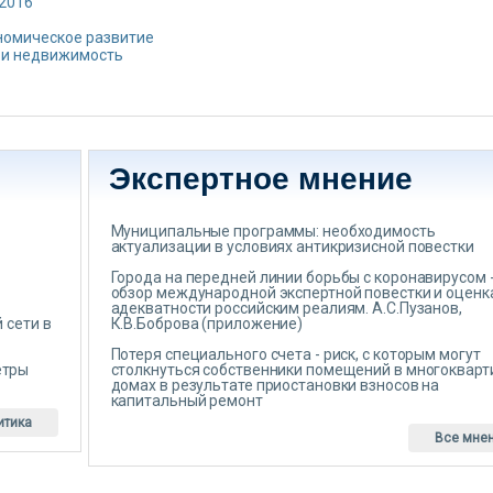
 2016
номическое развитие
 и недвижимость
Экспертное мнение
Муниципальные программы: необходимость
актуализации в условиях антикризисной повестки
Города на передней линии борьбы с коронавирусом 
обзор международной экспертной повестки и оценк
адекватности российским реалиям. А.С.Пузанов,
 сети в
К.В.Боброва (приложение)
Потеря специального счета - риск, с которым могут
етры
столкнуться собственники помещений в многоквар
домах в результате приостановки взносов на
капитальный ремонт
итика
Все мне