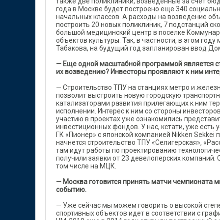
также две поликлиники, возведенные за счет б
года в Москве будет построено еще 340 социальн
начальных классов. А расходы на возведение об
построить 20 новых поликлиник, 7 подстанций ск
большой медицинский центр в поселке Коммунарк
объектов культуры. Так, в частности, в этом год
Табакова, на будущий год запланирован ввод До
— Еще одной масштабной программой является ст
их возведению? Инвесторы проявляют к ним инте
— Строительство ТПУ на станциях метро и желез
позволит выстроить новую городскую транспортну
катализаторами развития прилегающих к ним тер
исполнении. Интерес к ним со стороны инвестор
участию в проектах уже ознакомились представит
инвестиционных фондов. У нас, кстати, уже ест
ГК «Пионер» с японской компанией Nikken Sekkei
начнется строительство ТПУ «Селигерская», «Рас
там идут работы по проектированию технологиче
получили заявки от 23 девелоперских компаний. 
том числе на МЦК.
— Москва готовится принять матчи чемпионата ми
событию.
— Уже сейчас мы можем говорить о высокой степе
спортивных объектов идет в соответствии с граф