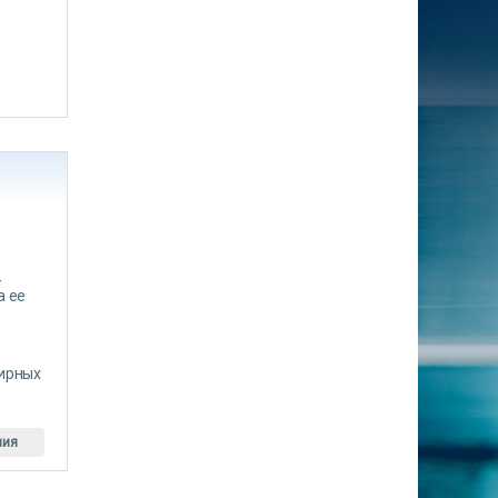
-
а ее
тирных
ния