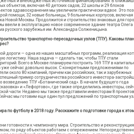
юджетных и внебюджетных источников финансирования. В ближайши
ых объектов, включая 40 детских садов, 22 школы и 29 блоков
ъектов здравоохранения мы увеличили практически вдвое. Это по
орой помощи, 32 новые больницы, 9 больничных корпусов, включая
а Новой Москвы. Продолжится и строительство знаковых для гор
у мы ввели в эксплуатацию новое современное здание театра Олега
ма русского зарубежья им. Александра Солженицына.
роительство транспортно-пересадочных узлов (ТПУ). Каковы пла
рес?
ной дороги — одна из наших масштабных программ, реализация ко
ю логистику. Наша задача — сделать так, чтобы ТПУ стали
риторий. Всего в Москве планируем построить 169 ТПУ в капитал
ов уже сейчас довольно высок. С конкретными предложениями по
ели около 80 компаний, причем как российских, так и зарубежных
ь успешный пример сотрудничества российского инвестора-застрой
 по возведению ТПУ «Ботанический сад». В начале будущего года
сказовка» и «Лефортово», где также определились инвесторы, сей
ской части. Недавно мы также представили инвесторам 8 проектов
Сейчас мы готовим еще один пул предложений по транспортным уз
ра по футболу в 2018 году. Расскажите о подготовке города к это
ни готовности к чемпионату мира. Строительство и реконструкция
иком, по ряду объектов работаем с опережением. Непосредственно