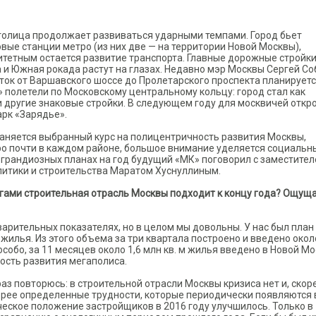
 столица продолжает развиваться ударными темпами. Город бьет
ые станции метро (из них две — на территории Новой Москвы),
итетным остается развитие транспорта. Главные дорожные стройк
 и Южная рокада растут на глазах. Недавно мэр Москвы Сергей С
ток от Варшавского шоссе до Пролетарского проспекта планирует
» полетели по Московскому центральному кольцу: город стал как
и другие знаковые стройки. В следующем году для москвичей откр
рк «Зарядье».
раняется выбранный курс на полицентричность развития Москвы,
ро почти в каждом районе, большое внимание уделяется социаль
 грандиозных планах на год будущий «МК» поговорил с заместите
литики и строительства Маратом Хуснуллиным.
огами строительная отрасль Москвы подходит к концу года? Ощущ
арительных показателях, но в целом мы довольны. У нас был план 
м жилья. Из этого объема за три квартала построено и введено окол
собо, за 11 месяцев около 1,6 млн кв. м жилья введено в Новой Мо
ость развития мегаполиса.
аз повторюсь: в строительной отрасли Москвы кризиса нет и, скор
 скорее определенные трудности, которые периодически появляются 
ческое положение застройщиков в 2016 году улучшилось. Только в