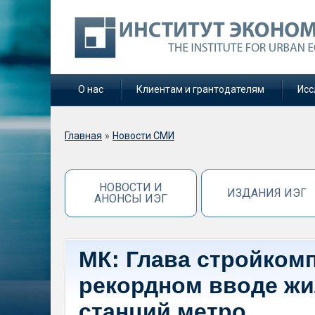
О нас
Клиентам и грантодателям
Исс
Вы здесь
Главная
»
Новости СМИ
НОВОСТИ И
ИЗДАНИЯ ИЭГ
АНОНСЫ ИЭГ
МК: Глава стройком
рекордном вводе жи
станций метро