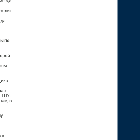
е 3,5
зволит
ода
ны по
торой
ьном
щика
час
 ТПУ,
лам, в
му
 к