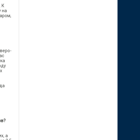
 К
у на
аром,
еверо-
ас
тка
рду
х
да
ов?
х, а