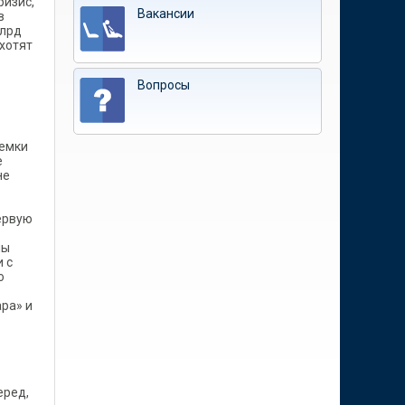
ризис,
Вакансии
в
млрд
 хотят
Вопросы
земки
е
не
ервую
мы
 с
о
ра» и
еред,