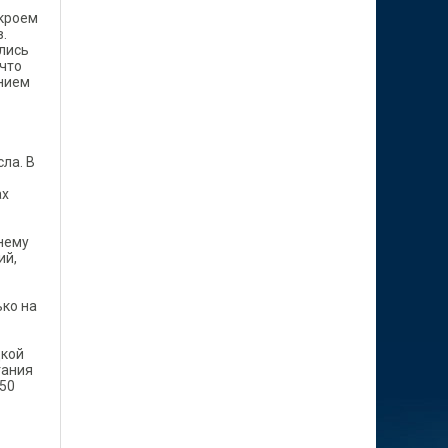
ткроем
.
ались
 что
нием
ла. В
ах
 нему
ий,
ько на
цкой
тания
 50