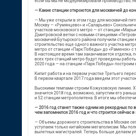
если бы мы не модернизировали производство, н
— Какие станции откроются для москвичей до кон
— Мы уже открыли в этом году для москвичей пят
Москву — «Румянцево» и «Саларьево» Сокольниче
участков московского метро — от станции «Марь
Дмитровской ветки с новыми станциями «Петровс
москвичей Бутырского района получили станции 
строительство еще одного важного участка метр
метро от станции «Парк Победы» до «Раменок» с 
В настоящее время там заканчивается отделка, 
всех трех станций метро будут проведены работы
2020 года — на станции «Парк Победы» построим
Кипит работа и на первом участке Третьего пере
В первом квартале 2017 года введем этот участо
Высокими темпами строим Кожуховскую линию. Хот
значится 2018 год, возможно, запустим его раньш
и 52 станции метрополитена. В итоге мы обеспеч
— 2016 год станет также одним из рекордных по
чем запомнился 2016 год и что строится сейчас в
— Объемы дорожного строительства в Москве сег
уступаем только китайским мегаполисам. Мы по
вылетных магистралей. Теперь больше делаем у