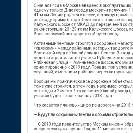
С начала года в Москве введено в эксплуатацию 
одному только Дню города москвичи получили 11
41-м км Ленинградского шоссе, эстакаду прямого
эстакаду прямого хода Щелковского шоссе на пер
Калужского шоссе от МКАД до пересечения со ст
реконструкции 20–29-го км Калужского шоссе), 
Волоколамский автодорожный путепровод.
Активными темпами строятся и хордовые магист
«связками» между районами, которых так долго М
Восточной хорд и Южной рокады. Северо-Западн
ведется строительство участка Рублевское шоссе
Рябиновая улица — Аминьевское шоссе, его мы з
ориентировочно к 2019 году. Правда, при услови
слушаний, и москвичи районов, через которые иде
Вообще мы практически все дорожные объекты с
тоже уже строится, в этом году, например, откры
эстакады и 2 моста. Что касается Южной рокады, 
участок будет готов к началу 2018 года.
Что касается плановых цифр по дорогам на 2016 г
— Будут ли сохранены темпы и объемы строительс
— С 2010 года правительство Москвы никоим обр
инфраструктуры города. Так, за 11 месяцев этого