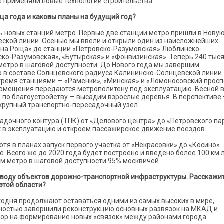
е применяли новые технологии строительства.
ца года и каковы планы на будущий год?
ь новых станций метро. Первые две станции метро пришли в Нову
ской линии. Осенью мы ввели и открыли один из наисложнейших
ина Роща» до станции «Петровско-Разумовская» Люблинско-
ко-Разумовская», «Бутырская» и «Фонвизинская». Теперь 240 тыс
метро в шаговой доступности. До Нового года мы завершим
о в составе Солнцевского радиуса Калининско-Солнцевской линии
тремя станциями — «Раменки», «Минская» и «Ломоносовский просп
помещения передаются метрополитену под эксплуатацию. Весной 
 по благоустройству — высадим взрослые деревья. В перспективе
 крупный транспортно-пересадочный узел.
садочного контура (ТПК) от «Делового центра» до «Петровского па
к в эксплуатацию и откроем пассажирское движение поездов.
я в планах запуск первого участка от «Некрасовки» до «Косино»
е. Всего же до 2020 года будет построено и введено более 100 км 
им метро в шаговой доступности 95% москвичей.
 вводу объектов дорожно-транспортной инфраструктуры. Расскажит
 этой области?
одня продолжают оставаться одними из самых высоких в мире,
лностью завершили реконструкцию основных развязок на МКАД и
пор на формирование новых «связок» между районами города.