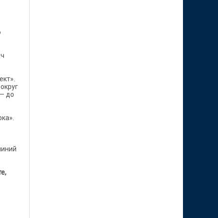
ю
яч
ект».
вокруг
 — до
рка».
линий
е,