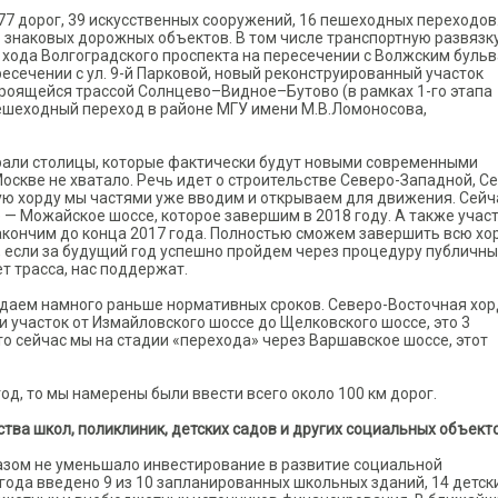
77 дорог, 39 искусственных сооружений, 16 пешеходных переходов.
 знаковых дорожных объектов. В том числе транспортную развязк
 хода Волгоградского проспекта на пересечении с Волжским бульв
есечении с ул. 9-й Парковой, новый реконструированный участок
роящейся трассой Солнцево–Видное–Бутово (в рамках 1-го этапа
пешеходный переход в районе МГУ имени М.В.Ломоносова,
рали столицы, которые фактически будут новыми современными
оскве не хватало. Речь идет о строительстве Северо-Западной, С
ую хорду мы частями уже вводим и открываем для движения. Сейч
 — Можайское шоссе, которое завершим в 2018 году. А также учас
акончим до конца 2017 года. Полностью сможем завершить всю хо
и, если за будущий год успешно пройдем через процедуру публичны
т трасса, нас поддержат.
даем намного раньше нормативных сроков. Северо-Восточная хор
ли участок от Измайловского шоссе до Щелковского шоссе, это 3
то сейчас мы на стадии «перехода» через Варшавское шоссе, этот
од, то мы намерены были ввести всего около 100 км дорог.
тва школ, поликлиник, детских садов и других социальных объект
азом не уменьшало инвестирование в развитие социальной
 года введено 9 из 10 запланированных школьных зданий, 14 детски