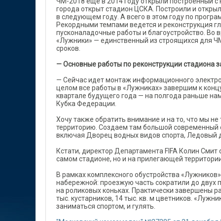
ЧМ-2018 еще в 2014 году открыли построенный с 
города открыт стадион ЦСКА. Построили и открыл
в следующем году. А всего в этом году по прогр
Рекордными темпами ведется и реконструкция гла
пусконаладочные работы и благоустройство. Во 
«Лужники» — единственный из строящихся для Ч
сроков.
— Основные работы по реконструкции стадиона з
— Сейчас идет монтаж информационного электрон
целом все работы в «Лужниках» завершим к концу
квартале будущего года — на полгода раньше нам
Кубка Федерации.
Хочу также обратить внимание и на то, что мы н
территорию. Создаем там большой современный с
включая Дворец водных видов спорта, Ледовый д
Кстати, директор Департамента FIFA Колин Смит 
самом стадионе, но и на прилегающей территории
В рамках комплексного обустройства «Лужников»
набережной: проезжую часть сократили до двух п
на роликовых коньках. Практически завершены ра
тыс. кустарников, 14 тыс. кв. м цветников. «Лужн
заниматься спортом, и гулять.