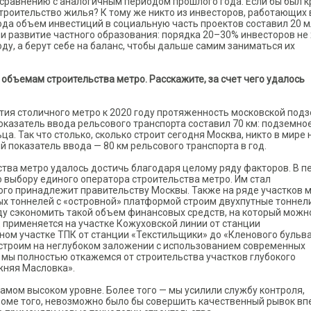
сравнению с аналогичным периодом прошлого года. Если бы был к
троительство жилья? К тому же никто из инвесторов, работающих 
 года объем инвестиций в социальную часть проектов составил 20 
ли развитие частного образования: порядка 20–30% инвесторов не
ду, а берут себе на баланс, чтобы дальше самим заниматься их
объемам строительства метро. Расскажите, за счет чего удалось
тия столичного метро к 2020 году протяженность московской под
показатель ввода рельсового транспорта составил 70 км: подземно
а. Так что столько, сколько строит сегодня Москва, никто в мире 
й показатель ввода — 80 км рельсового транспорта в год.
ства метро удалось достичь благодаря целому ряду факторов. В п
выбору единого оператора строительства метро. Им стал
ого принадлежит правительству Москвы. Также на ряде участков 
х тоннелей с «островной» платформой строим двухпутные тоннели
ду сэкономить такой объем финансовых средств, на который можн
 применяется на участке Кожуховской линии от станции
ном участке ТПК от станции «Текстильщики» до «Кленового бульва
о строим на неглубоком заложении с использованием современных
 мы полностью откажемся от строительства участков глубокого
жняя Масловка».
самом высоком уровне. Более того — мы усилили службу контроля,
роме того, невозможно было бы совершить качественный рывок вп