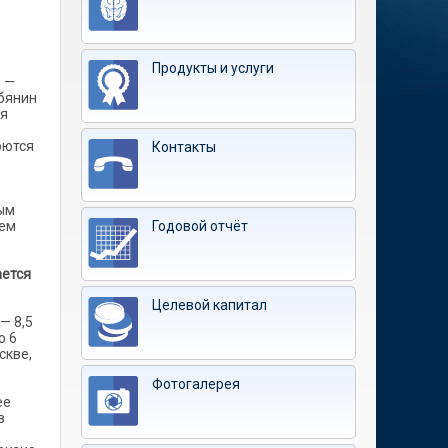
Продукты и услуги
и —
обянин
ся
оются
Контакты
ным
лем
Годовой отчёт
ается
Целевой капитал
— 8,5
о 6
скве,
Фотогалерея
ее
в