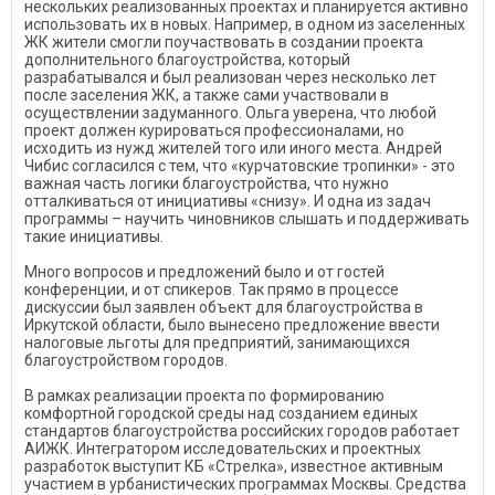
нескольких реализованных проектах и планируется активно
использовать их в новых. Например, в одном из заселенных
ЖК жители смогли поучаствовать в создании проекта
дополнительного благоустройства, который
разрабатывался и был реализован через несколько лет
после заселения ЖК, а также сами участвовали в
осуществлении задуманного. Ольга уверена, что любой
проект должен курироваться профессионалами, но
исходить из нужд жителей того или иного места. Андрей
Чибис согласился с тем, что «курчатовские тропинки» - это
важная часть логики благоустройства, что нужно
отталкиваться от инициативы «снизу». И одна из задач
программы – научить чиновников слышать и поддерживать
такие инициативы.
Много вопросов и предложений было и от гостей
конференции, и от спикеров. Так прямо в процессе
дискуссии был заявлен объект для благоустройства в
Иркутской области, было вынесено предложение ввести
налоговые льготы для предприятий, занимающихся
благоустройством городов.
В рамках реализации проекта по формированию
комфортной городской среды над созданием единых
стандартов благоустройства российских городов работает
АИЖК. Интегратором исследовательских и проектных
разработок выступит КБ «Стрелка», известное активным
участием в урбанистических программах Москвы. Средства