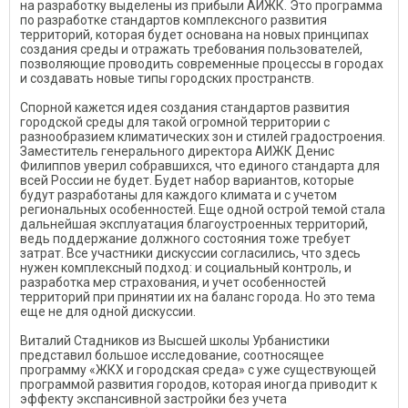
на разработку выделены из прибыли АИЖК. Это программа
по разработке стандартов комплексного развития
территорий, которая будет основана на новых принципах
создания среды и отражать требования пользователей,
позволяющие проводить современные процессы в городах
и создавать новые типы городских пространств.
Спорной кажется идея создания стандартов развития
городской среды для такой огромной территории с
разнообразием климатических зон и стилей градостроения.
Заместитель генерального директора АИЖК Денис
Филиппов уверил собравшихся, что единого стандарта для
всей России не будет. Будет набор вариантов, которые
будут разработаны для каждого климата и с учетом
региональных особенностей. Еще одной острой темой стала
дальнейшая эксплуатация благоустроенных территорий,
ведь поддержание должного состояния тоже требует
затрат. Все участники дискуссии согласились, что здесь
нужен комплексный подход: и социальный контроль, и
разработка мер страхования, и учет особенностей
территорий при принятии их на баланс города. Но это тема
еще не для одной дискуссии.
Виталий Стадников из Высшей школы Урбанистики
представил большое исследование, соотносящее
программу «ЖКХ и городская среда» с уже существующей
программой развития городов, которая иногда приводит к
эффекту экспансивной застройки без учета