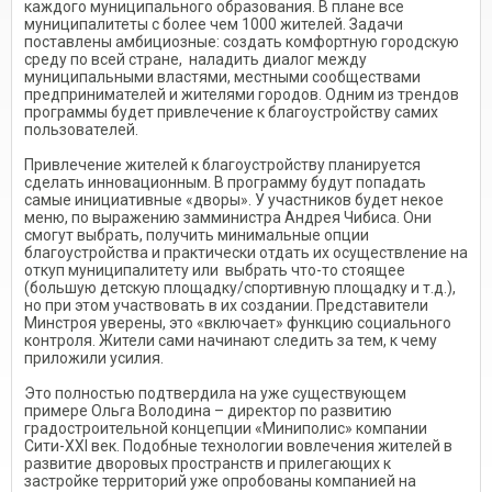
каждого муниципального образования. В плане все
муниципалитеты с более чем 1000 жителей. Задачи
поставлены амбициозные: создать комфортную городскую
среду по всей стране, наладить диалог между
муниципальными властями, местными сообществами
предпринимателей и жителями городов. Одним из трендов
программы будет привлечение к благоустройству самих
пользователей.
Привлечение жителей к благоустройству планируется
сделать инновационным. В программу будут попадать
самые инициативные «дворы». У участников будет некое
меню, по выражению замминистра Андрея Чибиса. Они
смогут выбрать, получить минимальные опции
благоустройства и практически отдать их осуществление на
откуп муниципалитету или выбрать что-то стоящее
(большую детскую площадку/спортивную площадку и т.д.),
но при этом участвовать в их создании. Представители
Минстроя уверены, это «включает» функцию социального
контроля. Жители сами начинают следить за тем, к чему
приложили усилия.
Это полностью подтвердила на уже существующем
примере Ольга Володина – директор по развитию
градостроительной концепции «Миниполис» компании
Сити-XXI век. Подобные технологии вовлечения жителей в
развитие дворовых пространств и прилегающих к
застройке территорий уже опробованы компанией на