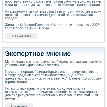
пространственного развития при разработке и согласовании
муниципальных документов стратегического планирования
Анализ нормативной правовой базы и практики организации
платной парковки в улично-дорожной сети в российских
городах
Жилищный баланс Российской Федерации: параметры 2025
года и прогноз до 2036 года
Вся аналитика
Экспертное мнение
Муниципальные программы: необходимость актуализации в
условиях антикризисной повестки
Города на передней линии борьбы с коронавирусом - обзор
международной экспертной повестки и оценка ее
адекватности российским реалиям. А.С.Пузанов, К.В.Боброва
(приложение)
Потеря специального счета - риск, с которым могут
столкнуться собственники помещений в многоквартирных
домах в результате приостановки взносов на капитальный
ремонт
Все мнения