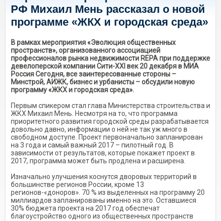
РФ Михаил Мень рассказал о новой
программе «ЖКХ и городская среда»
В рамках мероприятия «Эволюция общественных
пространств», организованного ассоциацией
профессионалов рынка недвижимости REPA при поддержке
девелоперской компании Сити-XXI век 20 декабря в МИА
Россия Сегодня, все заинтересованные стороны –
Минстрой, АИЖК, бизнес и урбанисты – обсудили новую
программу «ЖКХ и городская среда».
Первым спикером стал глава Министерства строительства и
ЖКХ Михаил Мень. Несмотря на то, что программа
приоритетного развития городской среды разрабатывается
довольно давно, информации о ней не так уж много в
свободном доступе. Проект первоначально запланирован
на 3 года и самый важный 2017 – пилотный год. В
зависимости от результатов, которые покажет проект в
2017, программа может быть продлена и расширена.
Изначально улучшения коснутся дворовых территорий в
большинстве регионов России, кроме 13
регионов-«доноров». 70 % из выделенных на программу 20
миллиардов запланированы именно на это. Оставшиеся
30% бюджета проекта на 2017 год обеспечат
благоустройство одного из общественных пространств