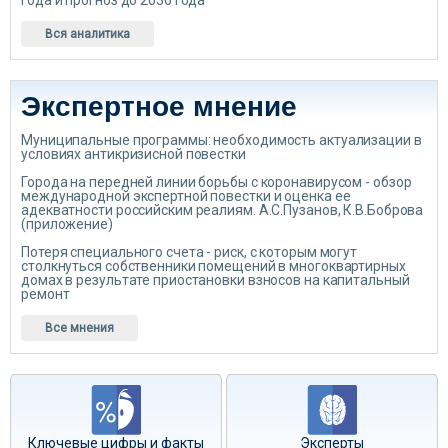
года и прогноз до 2036 года
Вся аналитика
Экспертное мнение
Муниципальные программы: необходимость актуализации в
условиях антикризисной повестки
Города на передней линии борьбы с коронавирусом - обзор
международной экспертной повестки и оценка ее
адекватности российским реалиям. А.С.Пузанов, К.В.Боброва
(приложение)
Потеря специального счета - риск, с которым могут
столкнуться собственники помещений в многоквартирных
домах в результате приостановки взносов на капитальный
ремонт
Все мнения
Ключевые цифры и факты
Эксперты