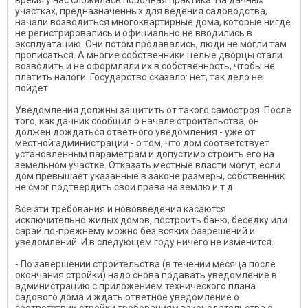
время у нас сложилась порочная практика. На дачных
участках, предназначенных для ведения садоводства,
начали возводиться многоквартирные дома, которые нигде
не регистрировались и официально не вводились в
эксплуатацию. Они потом продавались, люди не могли там
прописаться. А многие собственники целые дворцы стали
возводить и не оформляли их в собственность, чтобы не
платить налоги. Государство сказало: нет, так дело не
пойдет.
Уведомления должны защитить от такого самостроя. После
того, как дачник сообщил о начале строительства, он
должен дождаться ответного уведомления - уже от
местной администрации - о том, что дом соответствует
установленным параметрам и допустимо строить его на
земельном участке. Отказать местные власти могут, если
дом превышает указанные в законе размеры, собственник
не смог подтвердить свои права на землю и т.д.
Все эти требования и нововведения касаются
исключительно жилых домов, построить баню, беседку или
сарай по-прежнему можно без всяких разрешений и
уведомлений. И в следующем году ничего не изменится.
- По завершении строительства (в течении месяца после
окончания стройки) надо снова подавать уведомление в
администрацию с приложением технического плана
садового дома и ждать ответное уведомление о