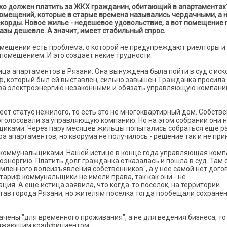
ько должен платить за ЖКХ гражданин, обитающий в апартаментах
омещений, которые в старые времена назывались чердачными, а 
екорды. Новое жилье - недешевое удовольствие, а вот помещение 
разы дешевле. А значит, имеет стабильный спрос.
омещении есть проблема, о которой не предупреждают риелторы и
помещением. И это создает некие трудности.
ца апартаментов в Рязани. Она вынуждена была пойти в суд с иск
, который был ей выставлен, сильно завышен. Гражданка просила
 за электроэнергию незаконными и обязать управляющую компан
ет статус нежилого, то есть это не многоквартирный дом. Собств
голосовали за управляющую компанию. Но на этом собрании они 
щиками. Через пару месяцев жильцы попытались собраться еще ра
а апартаментов, но кворума не получилось - решение так и не при
с коммунальщиками. Нашей истице в конце года управляющая ком
оэнергию. Платить долг гражданка отказалась и пошла в суд. Там 
рмленного волеизъявления собственников", а у нее самой нет дого
ариф коммунальщики не имели права, так как они - не
я. А еще истица заявила, что когда-то поселок, на территории
став города Рязани, но жителям поселка тогда пообещали сохране
чены "для временного проживания", а не для ведения бизнеса, то
онижающим коэффициентом.