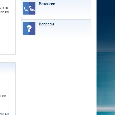
Вакансии
елать
ки не
Вопросы
-
а ее
тирных