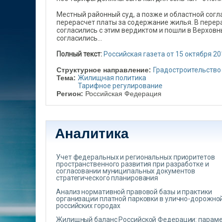
Местный районный суд, а позже и областной сог
перерасчет платы за содержание жилья. В перер
согласились с этим вердиктом и пошли в Верховны
согласились...
Полный текст:
Российская газета от 15 октября 20
Структурное направление:
Градостроительство
Тема:
Жилищная политика
Тарифное регулирование
Регион:
Российская Федерация
Аналитика
Учет федеральных и региональных приоритетов
пространственного развития при разработке и
согласовании муниципальных документов
стратегического планирования
Анализ нормативной правовой базы и практики
организации платной парковки в улично-дорожной
российских городах
Жилищный баланс Российской Федерации: парам