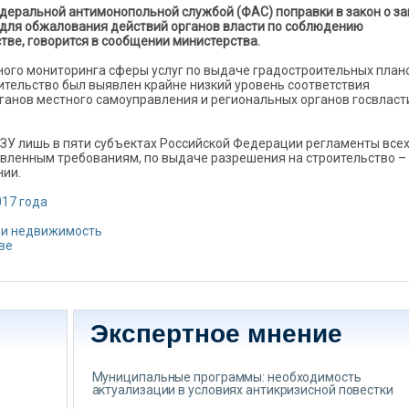
еральной антимонопольной службой (ФАС) поправки в закон о з
для обжалования действий органов власти по соблюдению
ве, говорится в сообщении министерства.
нного мониторинга сферы услуг по выдаче градостроительных план
ительство был выявлен крайне низкий уровень соответствия
анов местного самоуправления и региональных органов госвласт
ПЗУ лишь в пяти субъектах Российской Федерации регламенты все
вленным требованиям, по выдаче разрешения на строительство –
нии.
17 года
 и недвижимость
ве
Экспертное мнение
Муниципальные программы: необходимость
актуализации в условиях антикризисной повестки