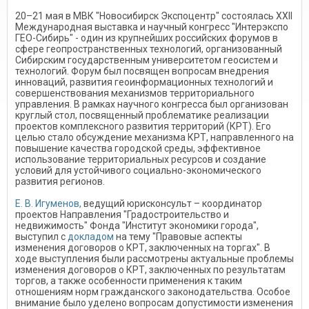
20–21 мая в МВК "Новосибирск Экспоцентр" состоялась XXII
Международная выставка и научный конгресс "Интерэкспо
ГЕО-Сибирь" - один из крупнейших российских форумов в
сфере геопространственных технологий, организованный
Сибирским государственным университетом геосистем и
технологий. Форум был посвящен вопросам внедрения
инноваций, развития геоинформационных технологий и
совершенствования механизмов территориального
управления. В рамках научного конгресса был организован
круглый стол, посвященный проблематике реализации
проектов комплексного развития территорий (КРТ). Его
целью стало обсуждение механизма КРТ, направленного на
повышение качества городской среды, эффективное
использование территориальных ресурсов и создание
условий для устойчивого социально-экономического
развития регионов.
Е. В. Игуменов,
ведущий юрисконсульт – координатор
проектов Направления "Градостроительство и
недвижимость" Фонда "Институт экономики города",
выступил с
докладом
на тему "Правовые аспекты
изменения договоров о КРТ, заключенных на торгах". В
ходе выступления были рассмотрены актуальные проблемы
изменения договоров о КРТ, заключенных по результатам
торгов, а также особенности применения к таким
отношениям норм гражданского законодательства. Особое
внимание было уделено вопросам допустимости изменения