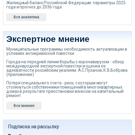
Жилищный баланс Российской Федерации: параметры 2025
года и прогноз до 2036 года
Вся аналитика
Экспертное мнение
Муниципальные программы: необходимость актуализации в
условиях антикризисной повестки
Города на передней линии борьбы с коронавирусом - обзор
международной экспертной повестки и оценка ее
адекватности российским реалиям. А.С.Пузанов, К.В.Боброва
(приложение)
Потеря специального счета - риск, с которым могут
столкнуться собственники помещений в многоквартирных
домах в результате приостановки взносов на капитальный
ремонт
Все мнения
Подписка на рассылку