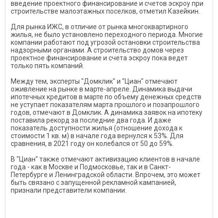
введение проектного финансирование и счетов эскроу при
строительстве малоэтажных поселков, отметил Казейкин.
Для рынка ИЖС, в отличие от рынка многоквартирного
жилья, не было установлено переходного периода. Многие
компании работают под угрозой остановки строительства
надзорными органами. А строительство домов через
проектное финансирование и счета эскроу пока ведет
только пять компаний.
Между тем, эксперты "Домклик" и "Циан" отмечают
оживление на рынке в марте-апреле. Динамика выдачи
ипотечных кредитов в марте по объему денежных средств
не уступает показателям марта прошлого и позапрошлого
годов, отмечают в Домклик. А динамика заявок на ипотеку
поставила рекорд за последние два года. И даже
показатель доступности жилья (отношение дохода к
стоимости 1 кв. м) в начале года вернулся к 53%. Для
сравнения, в 2021 году он колебался от 50 до 59%.
В "Циан" также отмечают активизацию клиентов в начале
года - как в Москве и Подмосковье, так и в Санкт-
Петербурге и Ленинградской области. Впрочем, это может
быть связано с запущенной рекламной кампанией,
признали представители компании.