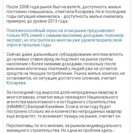
После 2008 года рынок был на взлете, доступность жилья
постоянно повышалась, отметила Косарева. Но в последние
годы ситуация изменилась - доступность жилья снизилась
примерно до уровня 2013 года.
Платежеспособный спрос на этом рынке предъявляют
только 40% семей с самыми высокими доходами, пояснила
эксперт, но эта группа во многом уже удовлетворила свой
спрос в прошлые годы.
Сейчас даже дальнейшее субсидирование ипотеки вплоть
до нулевых ставок вряд ли подтянет на рынок группы
населения с более низкими доходами, поскольку после
внесения ипотечных платежей у людей уже не остается
средств на текущее потребление. Рынок жилья, конечно, не
остановится, но ситуация достаточно сложная, считает
Косарева
.
За последний год выросла доля непроданных квартир в
многоэтажках, отметил вице-президент Национального
агентства малоэтажного и коттеджного строительства
(НАМИКС) Валерий Казейкин. Если в этом году будет
построено столько же и количество непроданных квартир
еще возрастет, то возникает пузырь на рынке, считает он.
Перспективы, по его мнению, за рынком индивидуального
жилищного строительства. Но одна из проблем здесь -