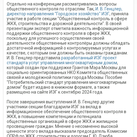
Отдельно на конференции рассматривались вопросы
общественного контроля по отраслям. Так,
И. В. Генцлер,
директор направления "Городское хозяйство" ИЭГ
, приняла
участие в работе секции "Общественный контроль в сфере
ЖКХ, строительства и дорожной деятельности". В своей
презентации эксперт отметила важность информационной
поддержки общественного контроля в сфере ЖКХ,
поскольку для успешного осуществления своей
деятельности общественные контролёры должны обладать
достаточной информацией о контролируемых услугах и
качестве, с которым они должны быть оказаны гражданам.
И. В. Генцлер представила
разработанный ИЭГ проект
стандарта услуг управления многоквартирным домом
,
который создан при поддержке Грантов Мэра Москвы для
социально ориентированных НКО Комитета общественных
связей и молодёжной политики города Москвы. Пособие
"Потребительский стандарт управления многоквартирным
домом" будет издано в книжном формате, а также
размещено на сайте ИЭГ к сентябрю 2024 года.
После завершения выступления И. В. Генцлер другие
участники секции благодарили ИЭГ за вклад в
информационное обеспечение общественного контроля в
ЖКХ, в повышение компетенции и потенциала
общественных организаций в сфере ЖКХ и жилищное
просвещение граждан. Мнение о несомненно высокой
ценности этого вклада высказали председатель Комиссии
ОПРФ по ЖКХ, строительству и дорогам Г. Ю. Дзюба,