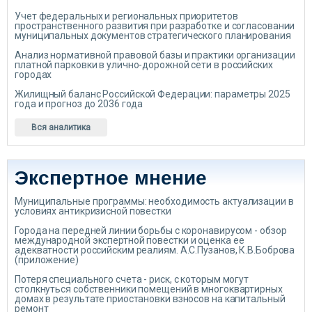
Учет федеральных и региональных приоритетов
пространственного развития при разработке и согласовании
муниципальных документов стратегического планирования
Анализ нормативной правовой базы и практики организации
платной парковки в улично-дорожной сети в российских
городах
Жилищный баланс Российской Федерации: параметры 2025
года и прогноз до 2036 года
Вся аналитика
Экспертное мнение
Муниципальные программы: необходимость актуализации в
условиях антикризисной повестки
Города на передней линии борьбы с коронавирусом - обзор
международной экспертной повестки и оценка ее
адекватности российским реалиям. А.С.Пузанов, К.В.Боброва
(приложение)
Потеря специального счета - риск, с которым могут
столкнуться собственники помещений в многоквартирных
домах в результате приостановки взносов на капитальный
ремонт