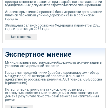
пространственного развития при разработке и согласовании
муниципальных документов стратегического планирования
Анализ нормативной правовой базы и практики организации
платной парковки в улично-дорожной сети в российских
городах
Жилищный баланс Российской Федерации: параметры 2025
года и прогноз до 2036 года
Вся аналитика
Экспертное мнение
Муниципальные программы: необходимость актуализации в
условиях антикризисной повестки
Города на передней линии борьбы с коронавирусом - обзор
международной экспертной повестки и оценка ее
адекватности российским реалиям. А.С.Пузанов, К.В.Боброва
(приложение)
Потеря специального счета - риск, с которым могут
столкнуться собственники помещений в многоквартирных
домах в результате приостановки взносов на капитальный
ремонт
Все мнения