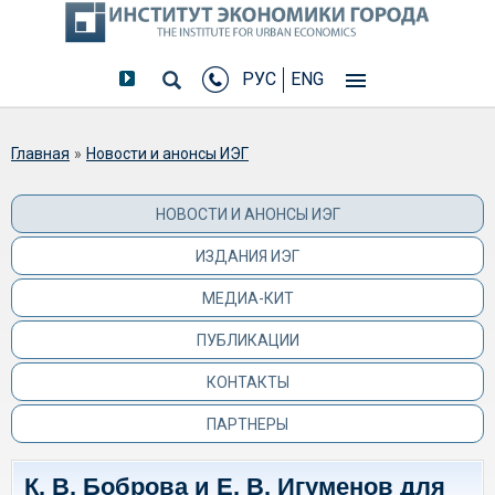
РУС
ENG
Вы здесь
Главная
»
Новости и анонсы ИЭГ
НОВОСТИ И АНОНСЫ ИЭГ
ИЗДАНИЯ ИЭГ
МЕДИА-КИТ
ПУБЛИКАЦИИ
КОНТАКТЫ
ПАРТНЕРЫ
К. В. Боброва и Е. В. Игуменов для