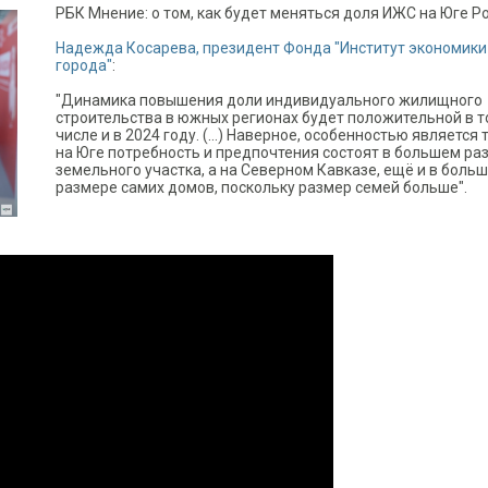
РБК Мнение: о том, как будет меняться доля ИЖС на Юге Р
Надежда Косарева, президент Фонда "Институт экономики
города"
:
"Динамика повышения доли индивидуального жилищного
строительства в южных регионах будет положительной в 
числе и в 2024 году. (…) Наверное, особенностью является т
на Юге потребность и предпочтения состоят в большем ра
земельного участка, а на Северном Кавказе, ещё и в боль
размере самих домов, поскольку размер семей больше".