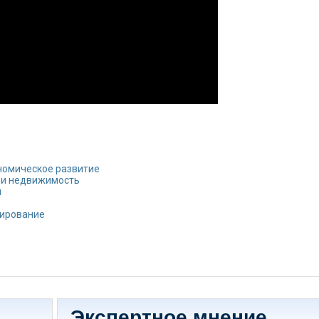
номическое развитие
 и недвижимость
й
тирование
Экспертное мнение