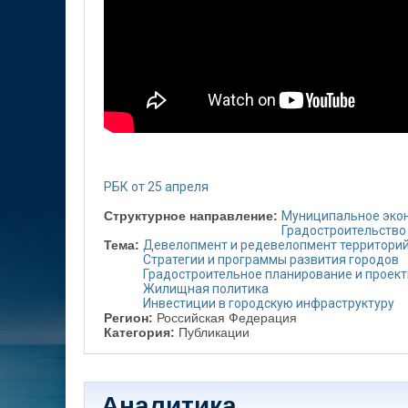
РБК от 25 апреля
Структурное направление:
Муниципальное эко
Градостроительство
Тема:
Девелопмент и редевелопмент территори
Стратегии и программы развития городов
Градостроительное планирование и проек
Жилищная политика
Инвестиции в городскую инфраструктуру
Регион:
Российская Федерация
Категория:
Публикации
Аналитика