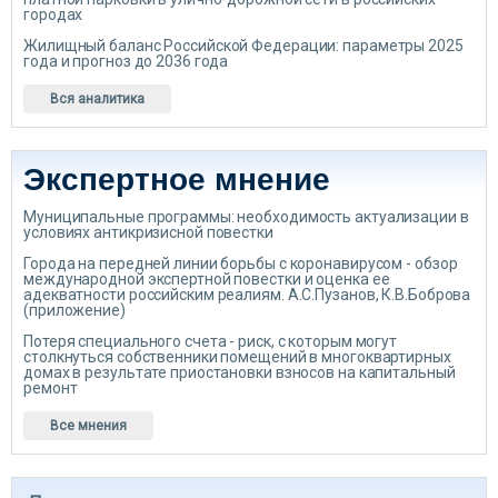
городах
Жилищный баланс Российской Федерации: параметры 2025
года и прогноз до 2036 года
Вся аналитика
Экспертное мнение
Муниципальные программы: необходимость актуализации в
условиях антикризисной повестки
Города на передней линии борьбы с коронавирусом - обзор
международной экспертной повестки и оценка ее
адекватности российским реалиям. А.С.Пузанов, К.В.Боброва
(приложение)
Потеря специального счета - риск, с которым могут
столкнуться собственники помещений в многоквартирных
домах в результате приостановки взносов на капитальный
ремонт
Все мнения