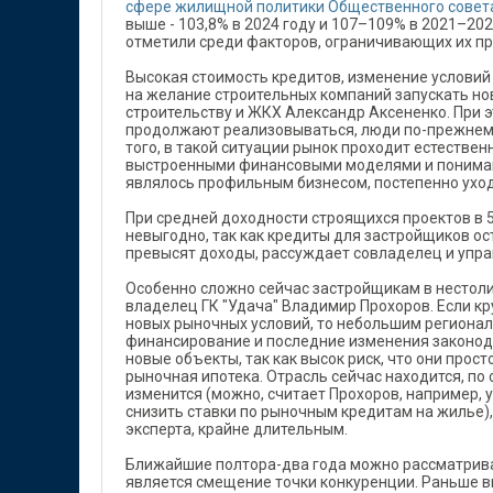
сфере жилищной политики Общественного совет
выше - 103,8% в 2024 году и 107–109% в 2021–20
отметили среди факторов, ограничивающих их пр
Высокая стоимость кредитов, изменение условий 
на желание строительных компаний запускать но
строительству и ЖКХ Александр Аксененко. При 
продолжают реализовываться, люди по-прежнему
того, в такой ситуации рынок проходит естестве
выстроенными финансовыми моделями и понимание
являлось профильным бизнесом, постепенно уход
При средней доходности строящихся проектов в 
невыгодно, так как кредиты для застройщиков ос
превысят доходы, рассуждает совладелец и упр
Особенно сложно сейчас застройщикам в нестолич
владелец ГК "Удача" Владимир Прохоров. Если к
новых рыночных условий, то небольшим регионал
финансирование и последние изменения законода
новые объекты, так как высок риск, что они прос
рыночная ипотека. Отрасль сейчас находится, по 
изменится (можно, считает Прохоров, например,
снизить ставки по рыночным кредитам на жилье),
эксперта, крайне длительным.
Ближайшие полтора-два года можно рассматривать
является смещение точки конкуренции. Раньше вы