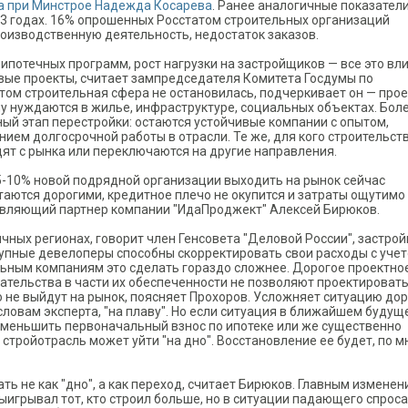
а при Минстрое Надежда Косарева
. Ранее аналогичные показател
23 годах. 16% опрошенных Росстатом строительных организаций
оизводственную деятельность, недостаток заказов.
ипотечных программ, рост нагрузки на застройщиков — все это вл
вые проекты, считает зампредседателя Комитета Госдумы по
этом строительная сфера не остановилась, подчеркивает он — про
 нуждаются в жилье, инфраструктуре, социальных объектах. Бол
нный этап перестройки: остаются устойчивые компании с опытом,
м долгосрочной работы в отрасли. Те же, для кого строительств
ят с рынка или переключаются на другие направления.
5-10% новой подрядной организации выходить на рынок сейчас
таются дорогими, кредитное плечо не окупится и затраты ощутимо
авляющий партнер компании "ИдаПроджект" Алексей Бирюков.
ных регионах, говорит член Генсовета "Деловой России", застрой
рупные девелоперы способны скорректировать свои расходы с уче
ьным компаниям это сделать гораздо сложнее. Дорогое проектно
тельства в части их обеспеченности не позволяют проектироват
то не выйдут на рынок, поясняет Прохоров. Усложняет ситуацию до
словам эксперта, "на плаву". Но если ситуация в ближайшем будущ
 уменьшить первоначальный взнос по ипотеке или же существенно
 стройотрасль может уйти "на дно". Восстановление ее будет, по 
 не как "дно", а как переход, считает Бирюков. Главным измене
игрывал тот, кто строил больше, но в ситуации падающего спроса