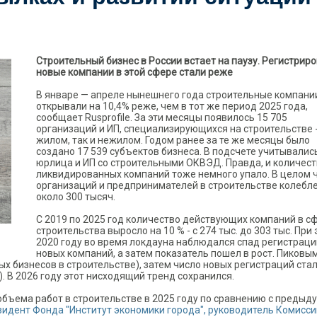
Строительный бизнес в России встает на паузу. Регистрир
новые компании в этой сфере стали реже
В январе — апреле нынешнего года строительные компани
открывали на 10,4% реже, чем в тот же период 2025 года,
сообщает Rusprofile. За эти месяцы появилось 15 705
организаций и ИП, специализирующихся на строительстве -
жилом, так и нежилом. Годом ранее за те же месяцы было
создано 17 539 субъектов бизнеса. В подсчете учитывалис
юрлица и ИП со строительными ОКВЭД. Правда, и количес
ликвидированных компаний тоже немного упало. В целом 
организаций и предпринимателей в строительстве колебл
около 300 тысяч.
С 2019 по 2025 год количество действующих компаний в с
строительства выросло на 10 % - с 274 тыс. до 303 тыс. При 
2020 году во время локдауна наблюдался спад регистраци
новых компаний, а затем показатель пошел в рост. Пиковы
вых бизнесов в строительстве), затем число новых регистраций ста
). В 2026 году этот нисходящий тренд сохранился.
объема работ в строительстве в 2025 году по сравнению с преды
зидент Фонда "Институт экономики города", руководитель Комисси