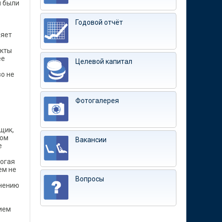
и были
Годовой отчёт
ияет
екты
ее
Целевой капитал
о не
Фотогалерея
щик,
том
Вакансии
е
ь
рогая
ем не
Вопросы
мнению
нием