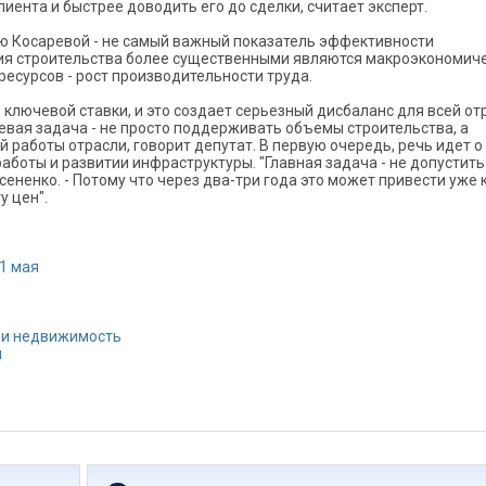
иента и быстрее доводить его до сделки, считает эксперт.
ю Косаревой - не самый важный показатель эффективности
тия строительства более существенными являются макроэкономич
ресурсов - рост производительности труда.
лючевой ставки, и это создает серьезный дисбаланс для всей от
евая задача - не просто поддерживать объемы строительства, а
 работы отрасли, говорит депутат. В первую очередь, речь идет о
боты и развитии инфраструктуры. "Главная задача - не допустить
сененко. - Потому что через два-три года это может привести уже 
у цен".
31 мая
 и недвижимость
й