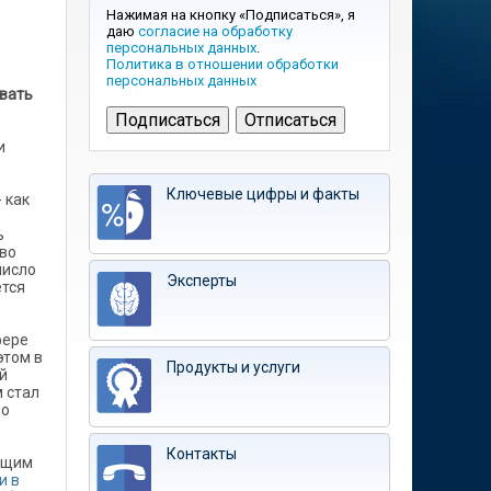
Нажимая на кнопку «Подписаться», я
даю
согласие на обработку
персональных данных
.
Политика в отношении обработки
персональных данных
овать
и
Ключевые цифры и факты
 как
ь
тво
число
Эксперты
ется
фере
этом в
Продукты и услуги
й
м стал
ло
Контакты
дущим
и в