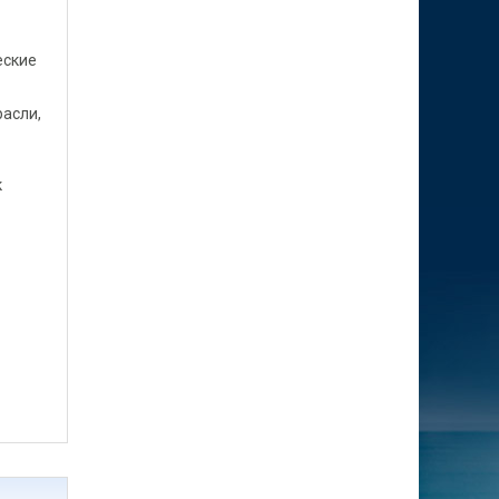
еские
расли,
к