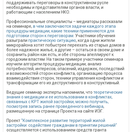
поддерживать переговоры в конструктивном русле
необходимы и представителям органов власти, и
работающим с населением НКО.
Профессиональные специалисты – медиаторы рассказали
на семинаре,
в чем заключаются задачи каждого этапа
процедуры медиации, какие техники применяются для
подготовки сторон к переговорам
. Участники обучения
разыграли
практическую ситуацию
, когда одни жители
микрорайона хотят побыстрее переехать из старых домов в
более надежное жильё, а другие – остаться в своем доме и
сохранить район как есть, и обе стороны апеллируют к
городским властям. На таком примере участники семинара
изучили алгоритм процедуры медиации, анализ
потребностей, интересов, опасений, издержек, последствий
и возможностей сторон конфликта, организацию процесса
взаимодействия сторон, техники управления конфликтом и
трансформации его из деструктивного в конструктивный.
Ведущие семинар эксперты напомнили, что
теоретические
знания о медиации и ее использовании в конфликтах,
связанных с КРТ жилой застройки, можно получить,
посмотрев запись ранее проведенного вебинара
,
размещенную на странице Проекта на сайте ИЭГ.
Проект
"Комплексное развитие территорий жилой
застройки: содействие гражданам в принятии решений"
осуществляется с использованием средств гранта