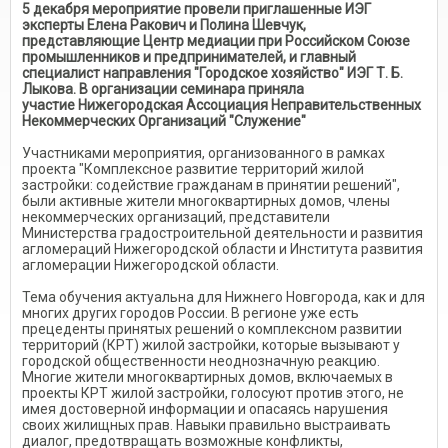
5 декабря мероприятие провели приглашенные ИЭГ
эксперты Елена Ракович и Полина Шевчук,
представляющие Центр медиации при Российском Союзе
промышленников и предпринимателей, и главный
специалист направления "Городское хозяйство" ИЭГ Т. Б.
Лыкова. В организации семинара приняла
участие Нижегородская Ассоциация Неправительственных
Некоммерческих Организаций "Служение"
Участниками мероприятия, организованного в рамках
проекта "Комплексное развитие территорий жилой
застройки: содействие гражданам в принятии решений",
были активные жители многоквартирных домов, члены
некоммерческих организаций, представители
Министерства градостроительной деятельности и развития
агломераций Нижегородской области и Института развития
агломерации Нижегородской области.
Тема обучения актуальна для Нижнего Новгорода, как и для
многих других городов России. В регионе уже есть
прецеденты принятых решений о комплексном развитии
территорий (КРТ) жилой застройки, которые вызывают у
городской общественности неоднозначную реакцию.
Многие жители многоквартирных домов, включаемых в
проекты КРТ жилой застройки, голосуют против этого, не
имея достоверной информации и опасаясь нарушения
своих жилищных прав. Навыки правильно выстраивать
диалог, предотвращать возможные конфликты,