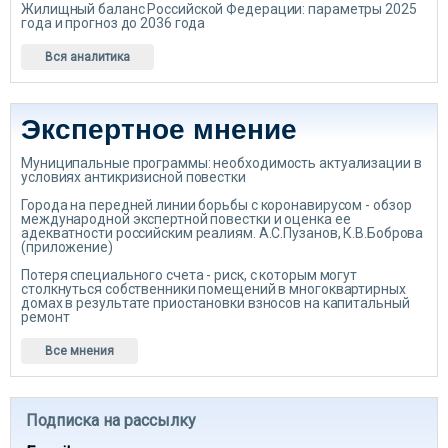
Жилищный баланс Российской Федерации: параметры 2025
года и прогноз до 2036 года
Вся аналитика
Экспертное мнение
Муниципальные программы: необходимость актуализации в
условиях антикризисной повестки
Города на передней линии борьбы с коронавирусом - обзор
международной экспертной повестки и оценка ее
адекватности российским реалиям. А.С.Пузанов, К.В.Боброва
(приложение)
Потеря специального счета - риск, с которым могут
столкнуться собственники помещений в многоквартирных
домах в результате приостановки взносов на капитальный
ремонт
Все мнения
Подписка на рассылку