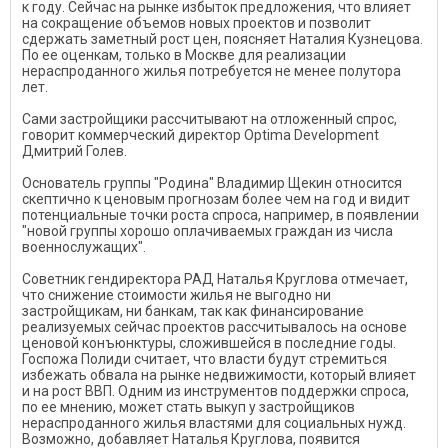
к году. Сейчас на рынке избыток предложения, что влияет
на сокращение объемов новых проектов и позволит
сдержать заметный рост цен, поясняет Наталия Кузнецова.
По ее оценкам, только в Москве для реализации
нераспроданного жилья потребуется не менее полутора
лет.
Сами застройщики рассчитывают на отложенный спрос,
говорит коммерческий директор Optima Development
Дмитрий Голев.
Основатель группы "Родина" Владимир Щекин относится
скептично к ценовым прогнозам более чем на год и видит
потенциальные точки роста спроса, например, в появлении
"новой группы хорошо оплачиваемых граждан из числа
военнослужащих".
Советник гендиректора РАД Наталья Круглова отмечает,
что снижение стоимости жилья не выгодно ни
застройщикам, ни банкам, так как финансирование
реализуемых сейчас проектов рассчитывалось на основе
ценовой конъюнктуры, сложившейся в последние годы.
Госпожа Полиди считает, что власти будут стремиться
избежать обвала на рынке недвижимости, который влияет
и на рост ВВП. Одним из инструментов поддержки спроса,
по ее мнению, может стать выкуп у застройщиков
нераспроданного жилья властями для социальных нужд.
Возможно, добавляет Наталья Круглова, появится