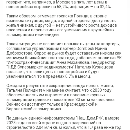
говорит, что, например, в Москве за пять лет цены в
новостройках выросли на 68,2%, инфляция — на 32,4%.
Таким образом, отмечает госпожа Полиди, в стране
возникла ситуация, когда, с одной стороны, доступность
жилья низкая, с другой — нет устойчивого роста доходов
населения и перспективы его увеличения в крупнейших
агломерациях неочевидны.
Такая ситуация не позволяет повышать цены на квартиры,
соглашается управляющий партнер Dombook Ирина
Доброхотова. Спрос на рынке будет оставаться низким как
минимум ближайшие полтора года, добавляет аналитик УК
"Ингосстрах-Инвестиции" Анна Михайлова. Гендиректор
"НДВ Супермаркет недвижимости" Наталия Кузнецова
полагает, что если цены в новостройках и будут
увеличиваться, то в пределах 0,7% в месяц.
Ожидая в результате сокращения ввода нового жилья,
Татьяна Полиди тем не менее считает, что к 2030 году
обеспеченность им вырастет и в половине крупных
агломераций превысит показатель 30 кв. м на человека.
Сейчас он достигнут только в Краснодарской и
Воронежской агломерациях.
По данным единой информсистемы "Наш.Дом.РФ", в марте
2023 года по всей стране выдано разрешений на
строительство 2,04 млн кв. м жилья, что в 1,7 раза ниже год