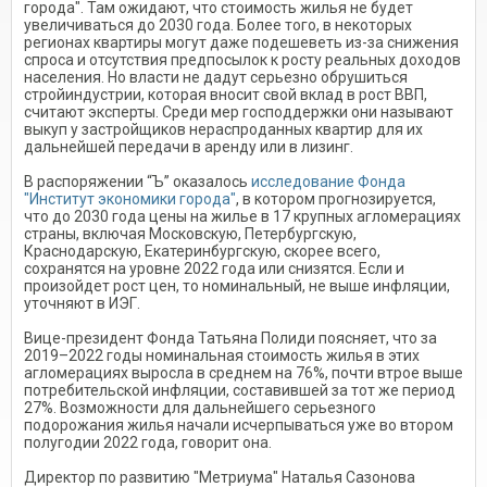
города". Там ожидают, что стоимость жилья не будет
увеличиваться до 2030 года. Более того, в некоторых
регионах квартиры могут даже подешеветь из-за снижения
спроса и отсутствия предпосылок к росту реальных доходов
населения. Но власти не дадут серьезно обрушиться
стройиндустрии, которая вносит свой вклад в рост ВВП,
считают эксперты. Среди мер господдержки они называют
выкуп у застройщиков нераспроданных квартир для их
дальнейшей передачи в аренду или в лизинг.
В распоряжении “Ъ” оказалось
исследование Фонда
"Институт экономики города"
, в котором прогнозируется,
что до 2030 года цены на жилье в 17 крупных агломерациях
страны, включая Московскую, Петербургскую,
Краснодарскую, Екатеринбургскую, скорее всего,
сохранятся на уровне 2022 года или снизятся. Если и
произойдет рост цен, то номинальный, не выше инфляции,
уточняют в ИЭГ.
Вице-президент Фонда Татьяна Полиди поясняет, что за
2019–2022 годы номинальная стоимость жилья в этих
агломерациях выросла в среднем на 76%, почти втрое выше
потребительской инфляции, составившей за тот же период
27%. Возможности для дальнейшего серьезного
подорожания жилья начали исчерпываться уже во втором
полугодии 2022 года, говорит она.
Директор по развитию "Метриума" Наталья Сазонова