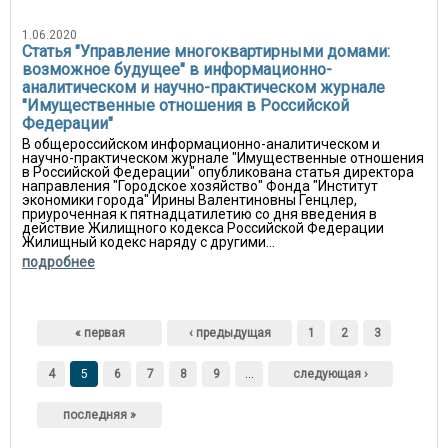
1.06.2020
Статья "Управление многоквартирными домами:
возможное будущее" в информационно-
аналитическом и научно-практическом журнале
"Имущественные отношения в Российской
Федерации"
В общероссийском информационно-аналитическом и
научно-практическом журнале "Имущественные отношения
в Российской Федерации" опубликована статья директора
направления "Городское хозяйство" Фонда "Институт
экономики города" Ирины Валентиновны Генцлер,
приуроченная к пятнадцатилетию со дня введения в
действие Жилищного кодекса Российской Федерации
Жилищный кодекс наряду с другими...
подробнее
Страницы
« первая
‹ предыдущая
1
2
3
4
5
6
7
8
9
…
следующая ›
последняя »