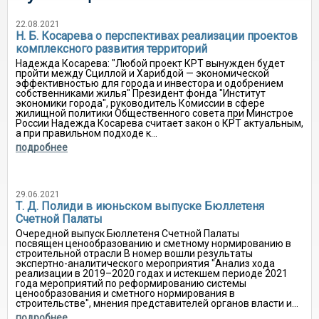
22.08.2021
Н. Б. Косарева о перспективах реализации проектов
комплексного развития территорий
Надежда Косарева: "Любой проект КРТ вынужден будет
пройти между Сциллой и Харибдой — экономической
эффективностью для города и инвестора и одобрением
собственниками жилья" Президент фонда "Институт
экономики города", руководитель Комиссии в сфере
жилищной политики Общественного совета при Минстрое
России Надежда Косарева считает закон о КРТ актуальным,
а при правильном подходе к...
подробнее
29.06.2021
Т. Д. Полиди в июньском выпуске Бюллетеня
Счетной Палаты
Очередной выпуск Бюллетеня Счетной Палаты
посвящен ценообразованию и сметному нормированию в
строительной отрасли В номер вошли результаты
экспертно-аналитического мероприятия "Анализ хода
реализации в 2019–2020 годах и истекшем периоде 2021
года мероприятий по реформированию системы
ценообразования и сметного нормирования в
строительстве", мнения представителей органов власти и...
подробнее