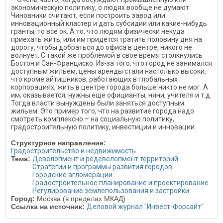
экономическую политику, о людях вообще не думают.
Чиновники считают, если построить завод или
инновационный кластер и дать субсидии или какие-нибудь
гранты, то все ок. А то, что людям физически некуда
приехать жить, или им придется тратить половину дня на
дорогу, чтобы добраться до офиса в центре, никого не
волнует. С такой же проблемой в свое время столкнулись
Бостон и Сан-Франциско. Из-за того, что город не занимался
доступным жильем, цены аренды стали настолько высоки,
что кроме айтишников, работающих в глобальных
корпорациях, жить в центре города больше никто не мог. А
им, оказывается, нужны еще официанты, няни, учителя и т.д.
Тогда власти вынуждены были заняться доступным
жильем. Это пример того, что на развитие города надо
смотреть комплексно – на социальную политику,
градостроительную политику, инвестиции и инновации.
Структурное направление:
Градостроительство и недвижимость
Тема:
Девелопмент и редевелопмент территорий
Стратегии и программы развития городов
Городские агломерации
Градостроительное планирование и проектирование
Регулирование землепользования и застройки
Город:
Москва (в пределах МКАД)
Ссылка на источник:
Деловой журнал "Инвест-Форсайт"