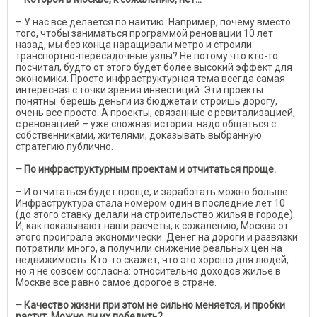
– У нас все делается по наитию. Например, почему вместо
того, чтобы заниматься программой реновации 10 лет
назад, мы без конца наращивали метро и строили
транспортно-пересадочные узлы? Не потому что кто-то
посчитал, будто от этого будет более высокий эффект для
экономики. Просто инфраструктурная тема всегда самая
интересная с точки зрения инвестиций. Эти проекты
понятны: берешь деньги из бюджета и строишь дорогу,
очень все просто. А проекты, связанные с ревитализацией,
с реновацией – уже сложная история: надо общаться с
собственниками, жителями, доказывать выбранную
стратегию публично.
– По инфраструктурным проектам и отчитаться проще.
– И отчитаться будет проще, и заработать можно больше.
Инфраструктура стала номером один в последние лет 10
(до этого ставку делали на строительство жилья в городе).
И, как показывают наши расчеты, к сожалению, Москва от
этого проиграла экономически. Денег на дороги и развязки
потратили много, а получили снижение реальных цен на
недвижимость. Кто-то скажет, что это хорошо для людей,
но я не совсем согласна: относительно доходов жилье в
Москве все равно самое дорогое в стране.
– Качество жизни при этом не сильно меняется, и пробки
растут. Можно ли их победить?