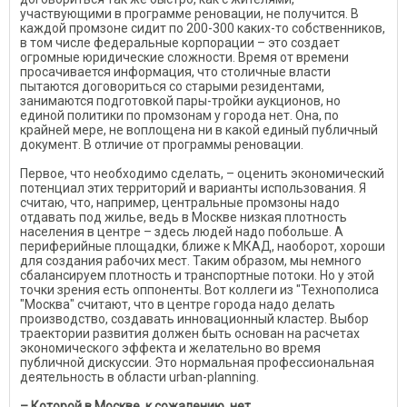
участвующими в программе реновации, не получится. В
каждой промзоне сидит по 200-300 каких-то собственников,
в том числе федеральные корпорации – это создает
огромные юридические сложности. Время от времени
просачивается информация, что столичные власти
пытаются договориться со старыми резидентами,
занимаются подготовкой пары-тройки аукционов, но
единой политики по промзонам у города нет. Она, по
крайней мере, не воплощена ни в какой единый публичный
документ. В отличие от программы реновации.
Первое, что необходимо сделать, – оценить экономический
потенциал этих территорий и варианты использования. Я
считаю, что, например, центральные промзоны надо
отдавать под жилье, ведь в Москве низкая плотность
населения в центре – здесь людей надо побольше. А
периферийные площадки, ближе к МКАД, наоборот, хороши
для создания рабочих мест. Таким образом, мы немного
сбалансируем плотность и транспортные потоки. Но у этой
точки зрения есть оппоненты. Вот коллеги из "Технополиса
"Москва" считают, что в центре города надо делать
производство, создавать инновационный кластер. Выбор
траектории развития должен быть основан на расчетах
экономического эффекта и желательно во время
публичной дискуссии. Это нормальная профессиональная
деятельность в области urban-planning.
– Которой в Москве, к сожалению, нет…