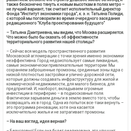
также бесконечно тянуть к новым высоткам в полях метро –
не лучший вариант, так считает исполнительный директор
Фонда "Институт экономики города", к. э. н. Татьяна Полиди,
с которой мы поговорили во время очередного заседания
редакционного "Клуба проектирования будущего"
– Татьяна Дмитриевна, мы видим, что Москва расширяется.
Что можно было бы сказать об эффективности
территориального развития нашей столицы?
– Сейчас вся модель пространственного развития
Московской агломерации с точки зрения именно экономики
неэффективна. Город недоиспользует самые ликвидные,
самые экономически привлекательные территории. Мы
сохраняем заброшенные промзоны, срединные зоны ядра с
низкой плотностью застройки и улично-дорожной сети,
которые должны создавать инфраструктуру для жилой и
коммерческой недвижимости, для малого бизнеса, для
предприятий. И, наоборот, вкладываем огромные
инвестиции в периферию – в подмосковные поля.
Фактически зарываем деньги в землю вместо того, чтобы
возвращать их в город. Одна из попыток все-таки вернуть –
это программа реновации, хотя она касается
исключительно жилья и не затрагивает промзоны.
– На ваш взгляд, идея верная?
– Безусловно! Если она будет реализована, это улучшит