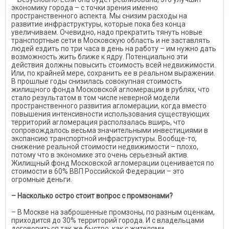
экономику города – с точки зрения именно
пространственного аспекта. Мы снизим расходы на
развитие инфраструктуры, которые пока без конца
увеличиваем. Очевидно, надо прекратить тянуть новые
транспортные сети в Московскую область и не заставлять
людей ездить по три часа в день на работу – им нужно дать
возможность жить ближе к ядру. Потенциально эти
действия должны повысить стоимость всей недвижимости.
Или, по крайней мере, сохранить ее в реальном выражении.
В прошлые годы снизилась совокупная стоимость
жилищного фонда Московской агломерации в рублях, что
стало результатом в том числе неверной модели
пространственного развития агломерации, когда вместо
повышения интенсивности использования существующих
территорий агломерация расползалась вширь, что
сопровождалось весьма значительными инвестициями в
экспансию транспортной инфраструктуры. Вообще-то,
снижение реальной стоимости недвижимости – плохо,
потому что в экономике это очень серьезный актив.
Жилищный фонд Московской агломерации оценивается по
стоимости в 60% ВВП Российской Федерации – это
огромные деньги.
– Насколько остро стоит вопрос с промзонами?
– В Москве на заброшенные промзоны, по разным оценкам,
приходится до 30% территорий города. И с владельцами
договориться так же быстро, как с жителями,