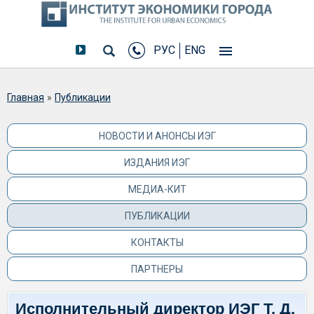
РУС
ENG
Вы здесь
Главная
»
Публикации
НОВОСТИ И АНОНСЫ ИЭГ
ИЗДАНИЯ ИЭГ
МЕДИА-КИТ
ПУБЛИКАЦИИ
КОНТАКТЫ
ПАРТНЕРЫ
Исполнительный директор ИЭГ Т. Д.