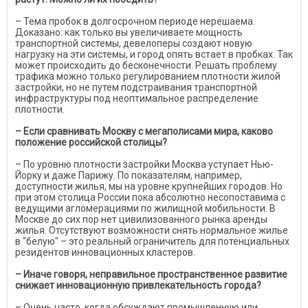
– Тема пробок в долгосрочном периоде нерешаема.
Доказано: как только вы увеличиваете мощность
транспортной системы, девелоперы создают новую
нагрузку на эти системы, и город опять встает в пробках. Так
может происходить до бесконечности. Решать проблему
трафика можно только регулированием плотности жилой
застройки, но не путем подстраивания транспортной
инфраструктуры под неоптимальное распределение
плотности.
– Если сравнивать Москву с мегаполисами мира, каково
положение российской столицы?
– По уровню плотности застройки Москва уступает Нью-
Йорку и даже Парижу. По показателям, например,
доступности жилья, мы на уровне крупнейших городов. Но
при этом столица России пока абсолютно несопоставима с
ведущими агломерациями по жилищной мобильности. В
Москве до сих пор нет цивилизованного рынка аренды
жилья. Отсутствуют возможности снять нормальное жилье
в "белую" – это реальный ограничитель для потенциальных
резидентов инновационных кластеров.
– Иначе говоря, неправильное пространственное развитие
снижает инновационную привлекательность города?
– Очень часто, когда обсуждают промышленную или