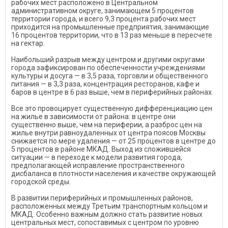
рабочих мест расположено в Центральном
административном округе, занимающем 5 процентов
территории города, и всего 9,3 процента рабочих мест
приходится на промышленные предприятия, занимающие
16 процентов территории, что в 13 раз меньше в пересчете
на гектар.
Наибольший разрыв между центром и другими округами
города зафиксирован по обеспеченности учреждениями
культуры и досуга — в 3,5 раза, торговли и общественного
питания — в 3,3 раза, концентрация ресторанов, кафе и
баров в центре в 6 раз выше, чем в периферийных районах.
Все это провоцирует существенную дифференциацию цен
на жилье в зависимости от района: в центре они
существенно выше, чем на периферии, а разброс цен на
жилье внутри равноудаленных от центра поясов Москвы
снижается по мере удаления — от 25 процентов в центре до
5 процентов в районе МКАД. Выход из сложившейся
ситуации — в переходе к модели развития города,
предполагающей исправление пространственного
дисбаланса в плотности населения и качестве окружающей
городской среды.
В развитии периферийных и промышленных районов,
расположенных между Третьим транспортным кольцом и
МКАД. Особенно важным должно стать развитие новых
центральных мест, сопоставимых с центром по уровню