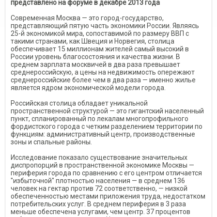
представлено на форуме в декабре 2013 года
Современная Москва — это город-государство,
представляющий пятую часть экономики России. Являясь
25-й экономикой мира, сопоставимой по размеру ВВП с
такими странами, как Швеция и Норвегия, столица
обеспечивает 15 миллионам жителей самый высокий в
России уровень благосостояния и качества жизни. В
среднем зарплата москвичей в два раза превышает
среднероссийскую, а цены на недвижимость опережают
среднероссийские более чем в два раза — именно жилье
является ядром экономической модели города.
Российская столица обладает уникальной
пространственной структурой — это гигантский населенный
пункт, спланированный по лекалам многопрофильного
фордистского города с четким разделением территории по
функциям: административный центр, производственные
зоны и спальные районы.
Исследование показало существование значительных
диспропорций в пространственной экономике Москвы —
периферия города по сравнению с его центром отличается
"избыточной" плотностью населения — в среднем 136
человек на гектар против 72 соответственно, — низкой
обеспеченностью местами приложения труда, недостатком
потребительских услуг. В среднем периферия в 3 раза
меньше обеспечена услугами, чем центр. 37 процентов