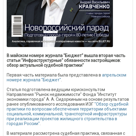
В майском номере журнала "Бюджет" вышла вторая часть
статьи "Инфраструктурные" обязанности застройщиков:
обзор актуальной судебной практики"
Первая часть материала была представлена в
апрельском
номере журнала "Бюджет"
.
Статья подготовлена ведущим юрисконсультом
Направления "Рынок недвижимости" Фонда "Институт
экономики города" А. А. Сидоркиным на основе результатов
ранее опубликованного исследования ИЭГ
"Обзор судебной
практики по вопросам обеспечения территории объектами
социальной, коммунальной, транспортной инфраструктуры
при реализации проектов жилищного строительства в
городах России"
.
В материале рассмотрена судебная практика, связанная с