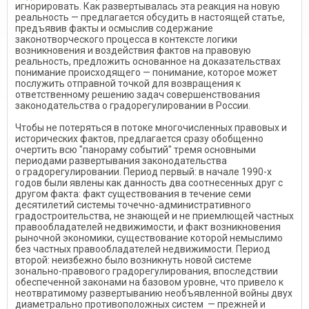
игнорировать. Как развертывалась эта реакция на новую
реальность — предлагается обсудить в настоящей статье,
предъявив факты и осмыслив содержание
законотворческого процесса в контексте логики
возникновения и воздействия фактов на правовую
реальность, предложить основанное на доказательствах
понимание происходящего — понимание, которое может
послужить отправной точкой для возвращения к
ответственному решению задач совершенствования
законодательства о градорегулировании в России.
Чтобы не потеряться в потоке многочисленных правовых и
исторических фактов, предлагается сразу обобщенно
очертить всю "панораму событий" тремя основными
периодами развертывания законодательства
о градорегулировании. Период первый: в начале 1990-х
годов были явлены как данность два соотнесенных друг с
другом факта: факт существования в течение семи
десятилетий системы точечно-административного
градостроительства, не знающей и не приемлющей частных
правообладателей недвижимости, и факт возникновения
рыночной экономики, существование которой немыслимо
без частных правообладателей недвижимости. Период
второй: неизбежно было возникнуть новой системе
зонально-правового градорегулирования, впоследствии
обеспеченной законами на базовом уровне, что привело к
неотвратимому развертыванию необъявленной войны двух
диаметрально противоположных систем — прежней и