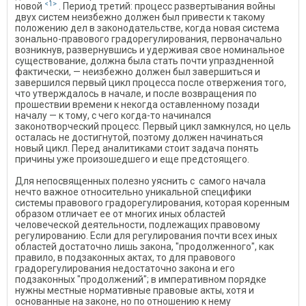
<1>
новой
. Период третий: процесс развертывания войны
двух систем неизбежно должен был привести к такому
положению дел в законодательстве, когда новая система
зонально-правового градорегулирования, первоначально
возникнув, развернувшись и удерживая свое номинальное
существование, должна была стать почти упраздненной
фактически, — неизбежно должен был завершиться и
завершился первый цикл процесса после отвержения того,
что утверждалось в начале, и после возвращения по
прошествии времени к некогда оставленному позади
началу — к тому, с чего когда-то начинался
законотворческий процесс. Первый цикл замкнулся, но цель
осталась не достигнутой, поэтому должен начинаться
новый цикл. Перед аналитиками стоит задача понять
причины уже произошедшего и еще предстоящего.
Для непосвященных полезно уяснить с самого начала
нечто важное относительно уникальной специфики
системы правового градорегулирования, которая коренным
образом отличает ее от многих иных областей
человеческой деятельности, подлежащих правовому
регулированию. Если для регулирования почти всех иных
областей достаточно лишь закона, "продолженного", как
правило, в подзаконных актах, то для правового
градорегулирования недостаточно закона и его
подзаконных "продолжений"; в императивном порядке
нужны местные нормативные правовые акты, хотя и
основанные на законе, но по отношению к нему