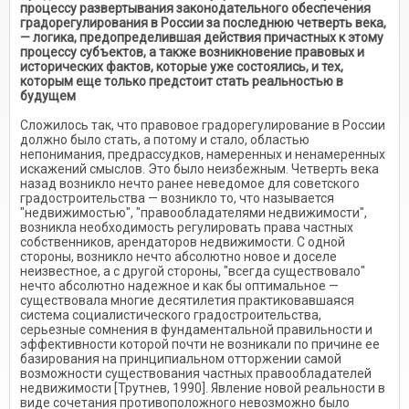
процессу развертывания законодательного обеспечения
градорегулирования в России за последнюю четверть века,
— логика, предопределившая действия причастных к этому
процессу субъектов, а также возникновение правовых и
исторических фактов, которые уже состоялись, и тех,
которым еще только предстоит стать реальностью в
будущем
Сложилось так, что правовое градорегулирование в России
должно было стать, а потому и стало, областью
непонимания, предрассудков, намеренных и ненамеренных
искажений смыслов. Это было неизбежным. Четверть века
назад возникло нечто ранее неведомое для советского
градостроительства — возникло то, что называется
"недвижимостью", "правообладателями недвижимости",
возникла необходимость регулировать права частных
собственников, арендаторов недвижимости. С одной
стороны, возникло нечто абсолютно новое и доселе
неизвестное, а с другой стороны, "всегда существовало"
нечто абсолютно надежное и как бы оптимальное —
существовала многие десятилетия практиковавшаяся
система социалистического градостроительства,
серьезные сомнения в фундаментальной правильности и
эффективности которой почти не возникали по причине ее
базирования на принципиальном отторжении самой
возможности существования частных правообладателей
недвижимости [Трутнев, 1990]. Явление новой реальности в
виде сочетания противоположного невозможно было