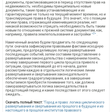
документы, практиковавшиеся в период отсутствия прав на
недвижимость: необходимы принципиально новые
документы, такие права устанавливающие и их
гарантирующие не только на текущий момент времени, но и
транслирующие права в будущее. Это значит, что с позиции
логики права, отражающей изменившиеся реалии, нет
никакой возможности отрицать необходимость быть таким
новым по отношению к прежней системе документам, как,
<2>
например, правила землепользования и застройки
.
Намеченный анализ будем продвигать по следующему
пути: сначала зафиксируем правовыми фактами исходную
ситуацию, предопределившую логику развертывания
последующих событий, затем составим представление о
развертывании законодательства с намерением понять,
почему завершение первого цикла процесса привело к
ситуации, существовавшей до его начала, далее
рассмотрим каждую в отдельности логические линии
развертывания и свертывания законодательного
обеспечения градорегулирования, а в завершение
попытаемся приобрести понимание того, как должна
саморазвертываться логика законодательства в
предстоящий период и какие последствия от этого следует
ожидать...
Скачать полный текст:
"Город и право: логика циклического
развертывания и свертывания из прошлого в будущее и из
настоящего в прошлое институтов правового