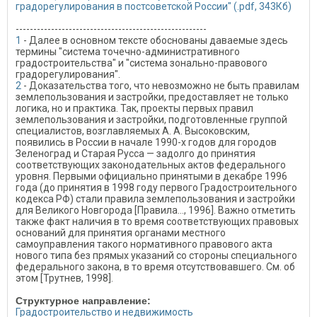
градорегулирования в постсоветской России" (.pdf, 343Кб)
------------------------------------------------------
1
- Далее в основном тексте обоснованы даваемые здесь
термины "система точечно-административного
градостроительства" и "система зонально-правового
градорегулирования".
2
- Доказательства того, что невозможно не быть правилам
землепользования и застройки, предоставляет не только
логика, но и практика. Так, проекты первых правил
землепользования и застройки, подготовленные группой
специалистов, возглавляемых А. А. Высоковским,
появились в России в начале 1990-х годов для городов
Зеленоград и Старая Русса — задолго до принятия
соответствующих законодательных актов федерального
уровня. Первыми официально принятыми в декабре 1996
года (до принятия в 1998 году первого Градостроительного
кодекса РФ) стали правила землепользования и застройки
для Великого Новгорода [Правила…, 1996]. Важно отметить
также факт наличия в то время соответствующих правовых
оснований для принятия органами местного
самоуправления такого нормативного правового акта
нового типа без прямых указаний со стороны специального
федерального закона, в то время отсутствовавшего. См. об
этом [Трутнев, 1998].
Структурное направление:
Градостроительство и недвижимость