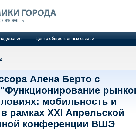
ледования
Центр общественных связей
и
сора Алена Берто с
 "Функционирование рынко
словиях: мобильность и
 в рамках XXI Апрельской
чной конференции ВШЭ