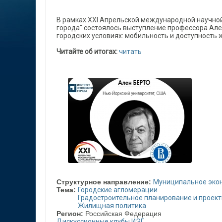
В рамках XXI Апрельской международной научно
города" состоялось выступление профессора Але
городских условиях: мобильность и доступность 
Читайте об итогах:
читать
Структурное направление:
Муниципальное эко
Тема:
Городские агломерации
Градостроительное планирование и проек
Жилищная политика
Регион:
Российская Федерация
Дискуссионные клубы ИЭГ