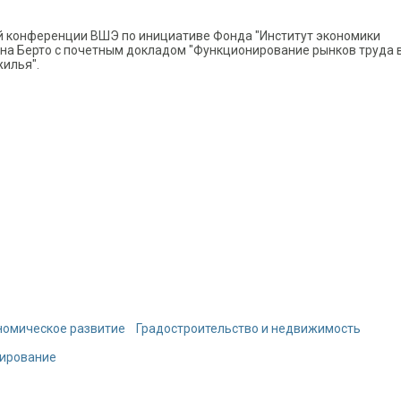
й конференции ВШЭ по инициативе Фонда "Институт экономики
на Берто с почетным докладом "Функционирование рынков труда 
жилья".
номическое развитие
Градостроительство и недвижимость
тирование