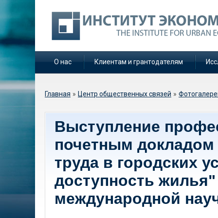
О нас
Клиентам и грантодателям
Исс
Вы здесь
Главная
»
Центр общественных связей
»
Фотогалере
Выступление профес
почетным докладом
труда в городских у
доступность жилья"
международной нау