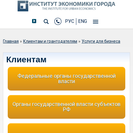
РУС
ENG
Вы здесь
Главная
»
Клиентам и грантодателям
»
Услуги для бизнеса
Клиентам
Федеральные органы государственной
власти
Органы государственной власти субъектов
РФ