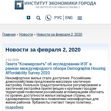
РУС
ENG
Вы здесь
Главная
»
Новости
»
Новости за февраля 2, 2020
Новости за февраля 2, 2020
2.02.2020
Газета "Коммерсантъ" об исследовании ИЭГ в
рамках международного обзора Demographia Housing
Affordability Survey 2020
Некомфортное жилье стало доступнее. Российским
домохозяйствам предложили массовую хаотичную
застройку Лояльное градостроительное регулирование и
хаотичная застройка прилегающих к крупным городам
территорий позволили российским агломерациям обогнать
по уровню доступности жилья западные страны, но
одновременно привели к появлению некомфортных для
жизни районов. Урбанисты считают такую политику...
подробнее