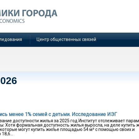
ледования
Центр общественных связей
2026
ись менее 1% семей с детьми. Исследование ИЭГ
вание доступности жилья за 2025 год Институт отслеживает пара
ды: Хотя формальная доступность жилья выросла, на деле купить 
, которые могут купить жилье площадью 54 м² с помощью своих и
18,6...