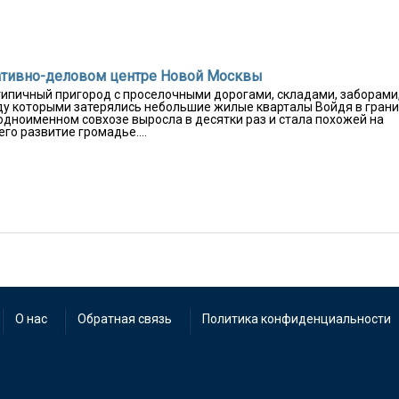
тративно-деловом центре Новой Москвы
 типичный пригород с проселочными дорогами, складами, заборами
у которыми затерялись небольшие жилые кварталы Войдя в гран
одноименном совхозе выросла в десятки раз и стала похожей на
го развитие громадье....
О нас
Обратная связь
Политика конфиденциальности