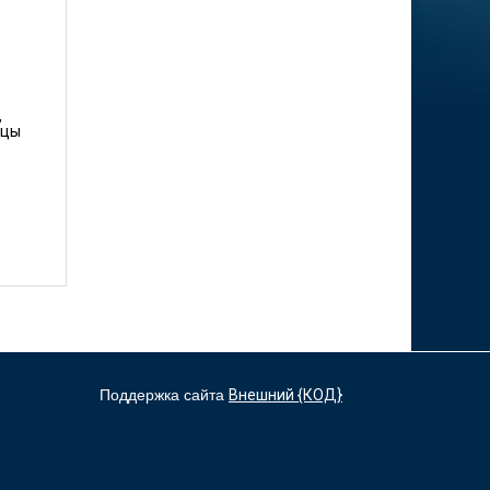
,
ицы
Поддержка сайта
Внешний {КОД}