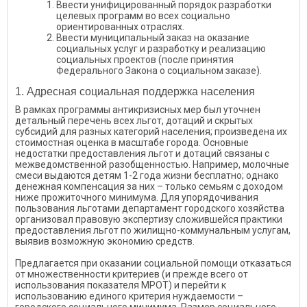
Ввести унифицированный порядок разработки
целевых программ во всех социально
ориентированных отраслях.
Ввести муниципальный заказ на оказание
социальных услуг и разработку и реализацию
социальных проектов (после принятия
Федерального Закона о социальном заказе).
1. Адресная социальная поддержка населения
В рамках программы антикризисных мер был уточнен
детальный перечень всех льгот, дотаций и скрытых
субсидий для разных категорий населения; произведена их
стоимостная оценка в масштабе города. Основные
недостатки предоставления льгот и дотаций связаны с
межведомственной разобщенностью. Например, молочные
смеси выдаются детям 1-2 года жизни бесплатно; однако
денежная компенсация за них – только семьям с доходом
ниже прожиточного минимума. Для упорядочивания
пользования льготами департамент городского хозяйства
организовал правовую экспертизу сложившейся практики
предоставления льгот по жилищно-коммунальным услугам,
выявив возможную экономию средств.
Предлагается при оказании социальной помощи отказаться
от множественности критериев (и прежде всего от
использования показателя МРОТ) и перейти к
использованию единого критерия нуждаемости –