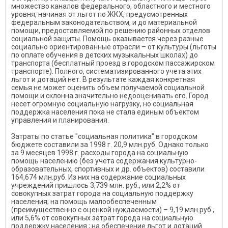
множество каналов федерального, областного и местного
уровня, начиная от льгот по ЖКХ, предусмотренных
федеральным законодательством, и до материальной
помощи, предоставляемой по решению районных отделов
социальной защиты. Помощь оказывается через разные
социально ориентированные отрасли – от культуры (льготы
по оплате обучения в детских музыкальных школах) до
транспорта (бесплатный проезд в городском пассажирском
транспорте). Полного, систематизированного учета этих
льгот и дотаций нет. В результате каждая конкретная
семья не может оценить объем получаемой социальной
помощи и склонна значительно недооценивать его. Город
несет огромную социальную нагрузку, но социальная
поддержка населения пока не стала единым объектом
управления и планирования.
Затраты по статье "социальная политика" в городском
бюджете составили за 1998 г. 20,9 млн.руб. Однако только
за 9 месяцев 1998 г. расходы города на социальную
помощь населению (без учета содержания культурно-
образовательных, спортивных и др. объектов) составили
164,674 млн.руб. Из них на содержание социальных
учреждений пришлось 3,739 млн. руб., или 2,2% от
совокупных затрат города на социальную поддержку
населения; на помощь малообеспеченным
(преимущественно с оценкой нуждаемости) – 9,19 млн.руб.,
или 5,6% от совокупных затрат города на социальную
поддержку населения.; на обеспечение льгот и дотаций