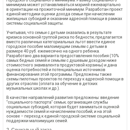
городского социального минимума. Размер социального
минимума может устанавливаться мэрией ежеквартально
в ориентации на прожиточной минимум. Разработан проект
единой методики оценки дохода семьи при начислении
жилищных субсидий и оказании адресной помощи в рамках
системы социальной защиты.
Учитывая, что семьи с детьми оказались в результате
кризиса основной группой риска по бедности, предлагается
вместо различных категориальных льгот ввести единое
городское пособие малоимущим семьям с детьми в
размере 40 руб. ежемесячно на одного ребенка.
Разработано два варианта предоставления пособия (10%
самых бедных семей и семьям с душевым доходом ниже
стоимостного эквивалента продуктовой корзины) и дана
оценка потребностей и потенциальных источников
финансирования этой программы. Предложены также
схемы пилотных проектов по переходу к адресной помощи в
других отраслях (оплата за обучение в детских
музыкальных школах и др.).
В качестве направлений развития предложены: введение
"социального паспорта" семьи; организация службы
социальных субсидий, которая будет заниматься оценкой
нуждаемости семей и начислением пособий; и на этой
основе – переход к единой городской системе социальной
поддержки малоимущих семей.
2. Социальный заказ