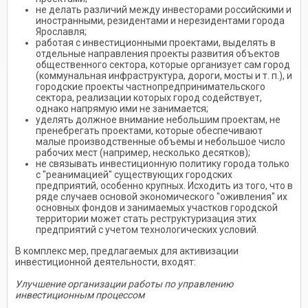
не делать различий между инвесторами российскими и
иностранными, резидентами и нерезидентами города
Ярославля;
работая с инвестиционными проектами, выделять в
отдельные направления проекты развития объектов
общественного сектора, которые организует сам город
(коммунальная инфраструктура, дороги, мосты и т. п.), и
городские проекты частнопредпринимательского
сектора, реализации которых город содействует,
однако напрямую ими не занимается;
уделять должное внимание небольшим проектам, не
пренебрегать проектами, которые обеспечивают
малые производственные объемы и небольшое число
рабочих мест (например, несколько десятков);
не связывать инвестиционную политику города только
с "реанимацией" существующих городских
предприятий, особенно крупных. Исходить из того, что в
ряде случаев основой экономического "оживления" их
основных фондов и занимаемых участков городской
территории может стать реструктуризация этих
предприятий с учетом технологических условий.
В комплекс мер, предлагаемых для активизации
инвестиционной деятельности, входят:
Улучшение организации работы по управлению
инвестиционным процессом