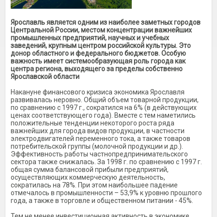
Ярославль является одним из наиболее заметных городов
Центральной России, местом концентрации важнейших
промышленных предприятий, научных и учебных
заведений, крупным центром российской культуры. Это
донор областного и федерального бюджетов. Особую
важность имеет системообразующая роль города как
центра региона, выходящего за пределы собственно
Ярославской области
Накануне финансового кризиса экономика Ярославля
развивалась неровно. Общий объем товарной продукции,
по сравнению с 1997 г., сократился на 6% (в действующих
ценах соответствующего года). Вместе с тем наметились
положительные тенденции некоторого роста ряда
важнейших для города видов продукции, в частности
электродвигателей переменного тока, а также товаров
потребительской группы (молочной продукции и др.).
Эффективность работы частнопредпринимательского
сектора также снижалась. За 1998 г. по сравнению с 1997 г.
общая сумма балансовой прибыли предприятий,
осуществляющих коммерческую деятельность,
сократилась на 78%. При этом наибольшее падение
отмечалось в промышленности – 53,9% к уровню прошлого
года, а также в торговле и общественном питании - 45%.
Тем не менее инвестиционная активность в экономике