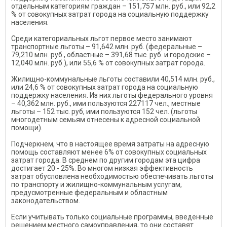
отдельным категориям граждан – 151,757 млн. руб., или 92,2
% от совокупных затрат города на социальную поддержку
населения.
Среди категориальных льгот первое место занимают
транспортные льготы – 91,642 млн. руб. (федеральные –
79,210 млн. руб., областные – 391,68 тыс. руб. и городские –
12,040 млн. руб.), или 55,6 % от совокупных затрат города.
Жилищно-коммунальные льготы составили 40,514 млн. руб.,
или 24,6 % от совокупных затрат города на социальную
поддержку населения. Из них льготы федерального уровня
– 40,362 млн. руб., ими пользуются 227117 чел., местные
льготы – 152 тыс. руб, ими пользуются 152 чел. (льготы
многодетным семьям отнесены к адресной социальной
помощи).
Подчеркнем, что в настоящее время затраты на адресную
помощь составляют менее 6% от совокупных социальных
затрат города. В среднем по другим городам эта цифра
достигает 20 - 25%. Во многом низкая эффективность
затрат обусловлена необходимостью обеспечивать льготы
по транспорту и жилищно-коммунальным услугам,
предусмотренные федеральным и областным
законодательством.
Если учитывать только социальные программы, введенные
решением местного самоуправления, то они составят