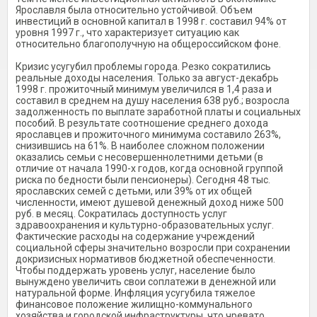
Ярославля была относительно устойчивой. Объем
инвестиций в основной капитал в 1998 г. составил 94% от
уровня 1997 г., что характеризует ситуацию как
относительно благополучную на общероссийском фоне.
Кризис усугубил проблемы города. Резко сократились
реальные доходы населения. Только за август-декабрь
1998 г. прожиточный минимум увеличился в 1,4 раза и
составил в среднем на душу населения 638 руб.; возросла
задолженность по выплате заработной платы и социальных
пособий. В результате соотношение среднего дохода
ярославцев и прожиточного минимума составило 263%,
снизившись на 61%. В наиболее сложном положении
оказались семьи с несовершеннолетними детьми (в
отличие от начала 1990-х годов, когда основной группой
риска по бедности были пенсионеры). Сегодня 48 тыс.
ярославских семей с детьми, или 39% от их общей
численности, имеют душевой денежный доход ниже 500
руб. в месяц. Сократилась доступность услуг
здравоохранения и культурно-образовательных услуг.
Фактические расходы на содержание учреждений
социальной сферы значительно возросли при сохранении
докризисных нормативов бюджетной обеспеченности.
Чтобы поддержать уровень услуг, население было
вынуждено увеличить свои соплатежи в денежной или
натуральной форме. Инфляция усугубила тяжелое
финансовое положение жилищно-коммунального
хозяйства и городской инфраструктуры, что чревато