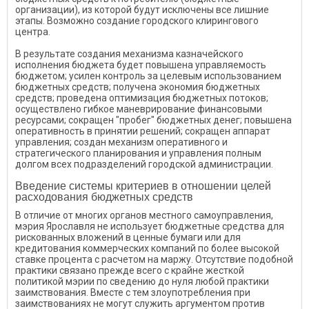
организации), из которой будут исключены все лишние
этапы. Возможно создание городского клирингового
центра.
В результате создания механизма казначейского
исполнения бюджета будет повышена управляемость
бюджетом; усилен контроль за целевым использованием
бюджетных средств; получена экономия бюджетных
средств; проведена оптимизация бюджетных потоков;
осуществлено гибкое маневрирование финансовыми
ресурсами; сокращен "пробег" бюджетных денег; повышена
оперативность в принятии решений; сокращен аппарат
управления; создан механизм оперативного и
стратегического планирования и управления полным
долгом всех подразделений городской администрации.
Введение системы критериев в отношении целей
расходования бюджетных средств
В отличие от многих органов местного самоуправления,
мэрия Ярославля не использует бюджетные средства для
рискованных вложений в ценные бумаги или для
кредитования коммерческих компаний по более высокой
ставке процента с расчетом на маржу. Отсутствие подобной
практики связано прежде всего с крайне жесткой
политикой мэрии по сведению до нуля любой практики
заимствования. Вместе с тем злоупотребления при
заимствованиях не могут служить аргументом против