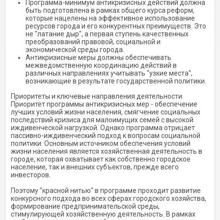
Программа-минимум антикризисных действий должна
быть подготовлена в рамках общего курса реформ,
которые нацелены на эффективное использование
ресурсов города и его конкурентных преимуществ. Это
не "латание дыр", а первая ступень качественных
преобразований правовой, социальной и
экономической среды города.
Антикризисные меры должны обеспечивать
межведомственную координацию действий в
различных направлениях учитывать "узкие места",
возникающие в результате государственной политики.
Приоритеты и ключевые направления деятельности
Приоритет программы антикризисных мер - обеспечение
лучших условий жизни населения, смягчение социальных
последствий кризиса для малоимущих семей с высокой
иждивенческой нагрузкой. Однако программа отрицает
пассивно-иждивенческий подход к вопросам социальной
политики. Основным источником обеспечения условий
жизни населения является хозяйственная деятельность в
городе, которая охватывает как собственно городское
население, так и внешних субъектов, прежде всего
инвесторов.
Поэтому "красной нитью" в программе проходит развитие
конкурсного подхода во всех сферах городского хозяйства,
формирование предпринимательской среды,
стимулирующей хозяйственную деятельность. В рамках