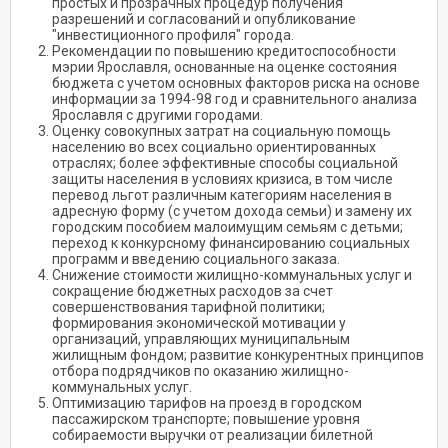
простых и прозрачных процедур получения
разрешений и согласований и опубликование
"инвестиционного профиля" города.
Рекомендации по повышению кредитоспособности
мэрии Ярославля, основанные на оценке состояния
бюджета с учетом основных факторов риска на основе
информации за 1994-98 год и сравнительного анализа
Ярославля с другими городами.
Оценку совокупных затрат на социальную помощь
населению во всех социально ориентированных
отраслях; более эффективные способы социальной
защиты населения в условиях кризиса, в том числе
перевод льгот различным категориям населения в
адресную форму (с учетом дохода семьи) и замену их
городским пособием малоимущим семьям с детьми;
переход к конкурсному финансированию социальных
программ и введению социального заказа.
Снижение стоимости жилищно-коммунальных услуг и
сокращение бюджетных расходов за счет
совершенствования тарифной политики;
формирования экономической мотивации у
организаций, управляющих муниципальным
жилищным фондом; развитие конкурентных принципов
отбора подрядчиков по оказанию жилищно-
коммунальных услуг.
Оптимизацию тарифов на проезд в городском
пассажирском транспорте; повышение уровня
собираемости выручки от реализации билетной