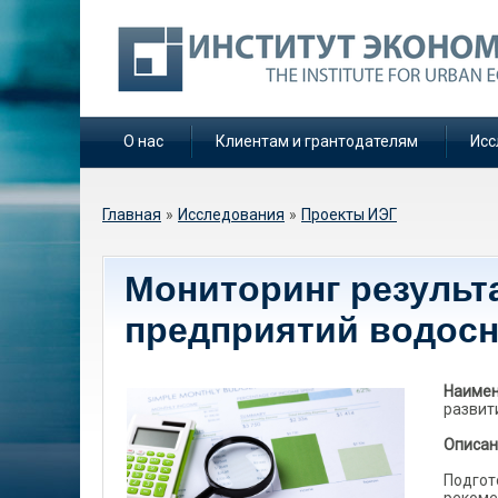
О нас
Клиентам и грантодателям
Исс
Вы здесь
Главная
»
Исследования
»
Проекты ИЭГ
Мониторинг результ
предприятий водосн
Наимен
развит
Описан
Подгот