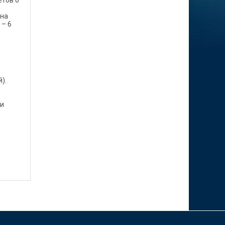
етов о
 на
 – 6
).
ии