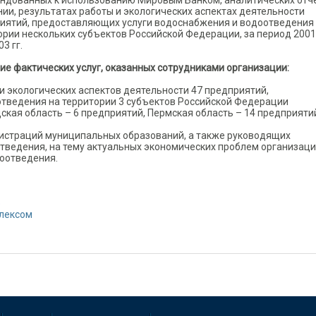
ндованных к использованию Мировым Банком, аналитических отч
нии, результатах работы и экологических аспектах деятельности
иятий, предоставляющих услуги водоснабжения и водоотведения
ории нескольких субъектов Российской Федерации, за период 2001
03 гг.
ие фактических услуг, оказанных сотрудниками организации:
и экологических аспектов деятельности 47 предприятий,
тведения на территории 3 субъектов Российской Федерации
ская область – 6 предприятий, Пермская область – 14 предприятий
истраций муниципальных образований, а также руководящих
тведения, на тему актуальных экономических проблем организац
оотведения.
о
лексом