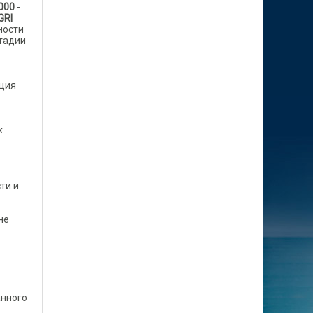
000
-
GRI
ности
стадии
ация
х
ти и
не
анного