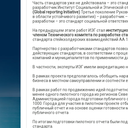
Часть стандартов уже не действовала – это ста
разработчик Институт Социальной и Этической отч
(Global reporting Initiative)
Третье поколение Руковод
в области устойчивого развития) – разработчик 
разработки – это стандарт социальной ответств
На предыдущем этапе работ ИЭГ стал
институцио
членом Технического комитета по разработке ста
стандарта стейкхолдерских взаимодействий АА 
Партнерство с разработчиками стандартов позво
действующих стандартов, в соответствии с проц
компаний и муниципалитетов по применимости да
В частности, эксперты ИЭГ имели аккредитацию н
В рамках проекта предполагалось обобщить нара
бизнеса в местном самоуправлении и соотнести е
В рамках работ по продвижению идей подотчетно
менее одного пилотного города из регионов Севе
Администрацией города подготовки публичного о
1000. Города для участия в пилотном проекте от
публичный отчет и на основе оценки готовности 
публичного отчета
По итогам подготовки пилотного отчета были по
стандарта.