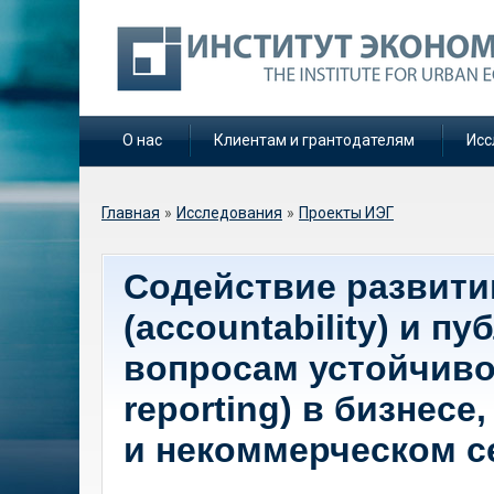
О нас
Клиентам и грантодателям
Исс
Вы здесь
Главная
»
Исследования
»
Проекты ИЭГ
Содействие развити
(accountability) и п
вопросам устойчивог
reporting) в бизнес
и некоммерческом с