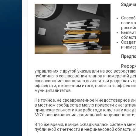
Задачи
Способ
взаимо
россий
Выявит
област
Создат
и наме
Предпо
Реформ
управления с другой указывали на все возраст
публичного согласования планов и намерений де
согласование позволяло выявлять и разрешать п
эффекта и, в конечном итоге, повышать эффекти
муниципалитетов.
Не точное, не своевременное и недостоверное и
в местном сообществе могло привести к негатив
привлекательности как работодателя, так и как д
МСУ, возникновение социальной напряженности, и
В то же время, в мире складывалась система ме
публичной отчетности в нефинансовой области, к