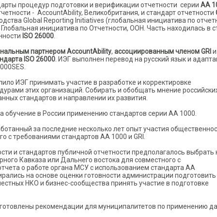
ндарты процедур подготовки и верификации отчетности серии
АА 1
етности - AccountAbility, Великобритания, и стандарт отчетности
ства Global Reporting Initiatives (глобальная инициатива по отчет
– Глобальная инициатива по Отчетности, ООН. Часть находилась в 
енности
ISO 26000
.
нальным партнером AccountAbility
,
ассоциированным членом GRI
и
ндарта ISO 26000
. ИЭГ выполнен перевод на русский язык и адапт
1000SES.
лило ИЭГ принимать участие в разработке и корректировке
едурами этих организаций. Собирать и обобщать мнение российски
нных стандартов и направлении их развития.
а обучение в России применению стандартов серии АА 1000.
ботанный за последние несколько лет опыт участия общественнос
го с требованиями стандартов АА 1000 и GRI.
сти и стандартов публичной отчетности предполагалось выбрать 
рного Кавказа или Дальнего востока для совместного с
тчета о работе органа МСУ с использованием стандарта АА
бирались на основе оценки готовности администрации подготовить
местных НКО и бизнес-сообщества принять участие в подготовке
дготовлены
рекомендации для муниципалитетов по применению д