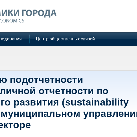
ледования
Центр общественных связей
ю подотчетности
убличной отчетности по
о развития (sustainability
е, муниципальном управлени
екторе