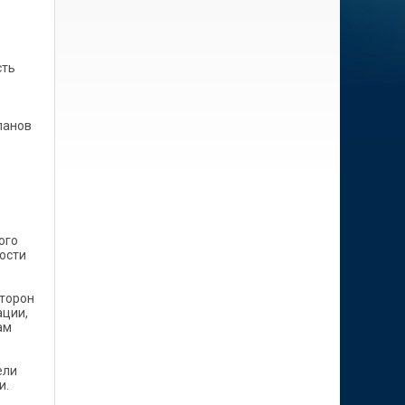
сть
ланов
ого
ости
сторон
ации,
ам
ели
и.