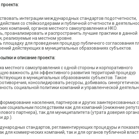
 проекта:
ствовать интеграции международных стандартов подотчетности,
действия со стейкхолдерами и публичной отчетности в деятельно
ских компаний, органов местного самоуправления и НКО.
ь, проанализировать и распространить лучшие практики в данной
и, реализуемые на местном уровне.
ь площадку для проведения процедур публичного согласования п
рений действующих в муниципальных образованиях субъектов.
сылки и описание проекта:
а местного самоуправления с одной стороны и корпоративного
ающую важность для эффективного развития территорий процедур
йствующих в муниципальных образованиях субъектов. Такое
ротиворечия, консолидировать ресурсы, добиваясь синергетическ
вность социальной политики компаний и управленческой деятельн
нформирование населения, партнеров и других заинтересованных 
ным социальным последствиям как для компаний (снижение репут
елового партнера), так для муниципалитета (утрата доверия орган
 др.).
ждународных стандартов, регламентирующих процедуры и показат
ак для коммерческих компаний, так и для органов публичной власт