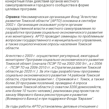
конкретный план действий органов местного
самоуправления и городского сообщества в форме
целевых программ.
Справка:
Некоммерческая организация Фонд "Агентство
развития Томской области" (АРТО) основана в сентябре
2002 г. Организация оказывает услуги органам
государственной власти и местного самоуправления по
разработке программ социально-экономического развития
и их мониторингу. АРТО проводит семинары по проблемным
вопросам государственного и муниципального управления,
а также социологические опросы населения Томской
области.
Агентство с 2003 г. осуществляет регулярный, ежегодный
мониторинг Программ социально-экономического развития
Томской облает (сначала ПСЭР ТО на 2002-200 5гг., а с 2006
г. - ПСЭР ТО на 2006-2010 гг. и Стратегии развития Томской
области до 2020 гг.). За эти годы разработаны программы
социально-экономического развития 14 районов Томской
области, стратегии развития г. Стрежевой и г. Томск, а также
более 20 программ поселений, проведено 4 опроса
населения Томской области (с охватом 3200 домохозяйств,
или более 10 тысяч человек), реализован ряд проектов по
заказу Мирового банка реконструкции и развития
(Всемирного Банка) и при поддержке Фонда "Евразия".
За годы работы АРТО установлены деловые отношения с