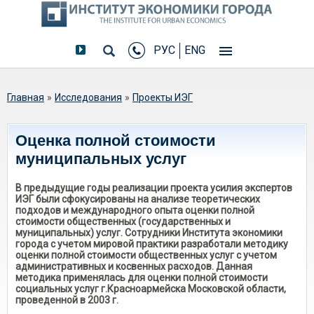
РУС
ENG
Вы здесь
Главная
»
Исследования
»
Проекты ИЭГ
Оценка полной стоимости
муниципальных услуг
В предыдущие годы реализации проекта усилия экспертов
ИЭГ были сфокусированы на анализе теоретических
подходов и международного опыта оценки полной
стоимости общественных (государственных и
муниципальных) услуг. Сотрудники Института экономики
города с учетом мировой практики разработали методику
оценки полной стоимости общественных услуг с учетом
административных и косвенных расходов. Данная
методика применялась для оценки полной стоимости
социальных услуг г.Красноармейска Московской области,
проведенной в 2003 г.