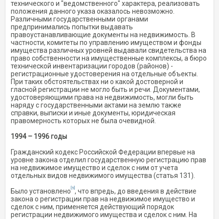
технического и "ведомственного" характера, реализовать
положения данного указа оказалось невозможно.
Различными государственными органами
предпринимались попытки выдавать
правоустанавливающие документы на недвижимость. В
частности, комитеты по управлению имуществом и фонды
имущества различных уровней выдавали свидетельства на
право собственности на имущественные комплексы, а бюро
технической инвентаризации городов (районов) -
регистрационные удостоверения на отдельные объекты.
При таких обстоятельствах ни о какой достоверной и
гласной регистрации не могло быть и речи. Документами,
удостоверяющими права на недвижимость, могли быть
наряду с государственными актами на землю также
справки, выписки и иные документы, юридическая
правомерность которых не была очевидной.
1994 – 1996 годы
Гражданский кодекс Российской Федерации впервые на
уровне закона отделил государственную регистрацию прав
на недвижимое имущество и сделок с ним от учета
отдельных видов недвижимого имущества (статья 131).
[5]
Было установлено
, что впредь, до введения в действие
закона о регистрации прав на недвижимое имущество и
сделок с ним, применяется действующий порядок
регистрации недвижимого имущества и сделок с ним. На