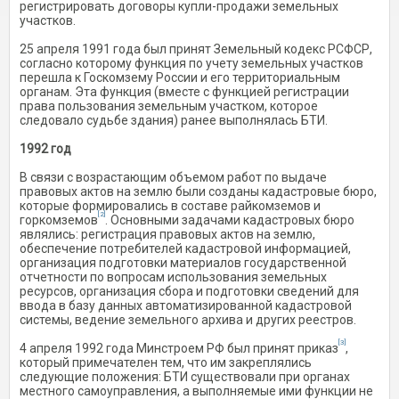
регистрировать договоры купли-продажи земельных
участков.
25 апреля 1991 года был принят Земельный кодекс РСФСР,
согласно которому функция по учету земельных участков
перешла к Госкомзему России и его территориальным
органам. Эта функция (вместе с функцией регистрации
права пользования земельным участком, которое
следовало судьбе здания) ранее выполнялась БТИ.
1992 год
В связи с возрастающим объемом работ по выдаче
правовых актов на землю были созданы кадастровые бюро,
которые формировались в составе райкомземов и
[2]
горкомземов
. Основными задачами кадастровых бюро
являлись: регистрация правовых актов на землю,
обеспечение потребителей кадастровой информацией,
организация подготовки материалов государственной
отчетности по вопросам использования земельных
ресурсов, организация сбора и подготовки сведений для
ввода в базу данных автоматизированной кадастровой
системы, ведение земельного архива и других реестров.
[3]
4 апреля 1992 года Минстроем РФ был принят приказ
,
который примечателен тем, что им закреплялись
следующие положения: БТИ существовали при органах
местного самоуправления, а выполняемые ими функции не