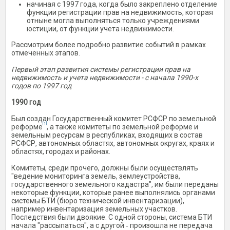
начиная с 1997 года, когда было закреплено отделение
функции регистрации прав на недвижимость, которая
отныне могла выполняться только учреждениями
юстиции, от функции учета недвижимости.
Рассмотрим более подробно развитие событий в рамках
отмеченных этапов.
Первый этап развития системы регистрации прав на
недвижимость и учета недвижимости - с начала 1990-х
годов по 1997 год
1990 год
Был создан Государственный комитет РСФСР по земельной
[1]
реформе
, а также комитеты по земельной реформе и
земельным ресурсам в республиках, входящих в состав
РСФСР, автономных областях, автономных округах, краях и
областях, городах и районах.
Комитеты, среди прочего, должны были осуществлять
"ведение мониторинга земель, землеустройства,
государственного земельного кадастра", им были переданы
некоторые функции, которые ранее выполнялись органами
системы БТИ (бюро технической инвентаризации),
например инвентаризация земельных участков.
Последствия были двоякие. С одной стороны, система БТИ
начала "рассыпаться", а с другой ‑ произошла не передача