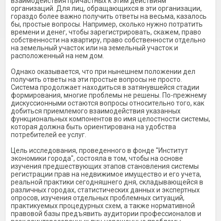
взаимодействия причастных к этим действиям
организаций. Для лиц, обращающихся в эти организации,
гораздо более важно получить ответы на весьма, казалось
бы, простые вопросы. Например, сколько нужно потратить
времени и денег, чтобы зарегистрировать, скажем, право
собственности на квартиру, право собственности отдельно
на земельный участок или на земельный участок и
расположенный на нем дом.
Однако оказывается, что при нынешнем положении дел
получить ответы на эти простые вопросы не просто.
Система продолжает находиться в затянувшейся стадии
формирования, многие проблемы не решены. По-прежнему
дискуссионными остаются вопросы относительно того, как
добиться приемлемого взаимодействия указанных
функциональных компонентов во имя целостности системы,
которая должна быть ориентирована на удобства
потребителей ее услуг.
Цель исследования, проведенного в фонде "Институт
экономики города", состояла в том, чтобы на основе
изучения предшествующих этапов становления системы
регистрации прав на недвижимое имущество и его учета,
реальной практики сегодняшнего дня, складывающейся в
различных городах, статистических данных и экспертных
опросов, изучения отдельных проблемных ситуаций,
практикуемых процедурных схем, а также нормативной
правовой базы предъявить аудитории профессионалов и