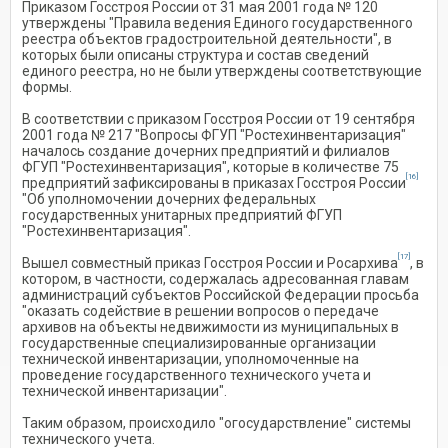
Приказом Госстроя России от 31 мая 2001 года № 120
утверждены "Правила ведения Единого государственного
реестра объектов градостроительной деятельности", в
которых были описаны структура и состав сведений
единого реестра, но не были утверждены соответствующие
формы.
В соответствии с приказом Госстроя России от 19 сентября
2001 года № 217 "Вопросы ФГУП "Ростехинвентаризация"
началось создание дочерних предприятий и филиалов
ФГУП "Ростехинвентаризация", которые в количестве 75
[16]
предприятий зафиксированы в приказах Госстроя России
"Об уполномочении дочерних федеральных
государственных унитарных предприятий ФГУП
"Ростехинвентаризация".
[17]
Вышел совместный приказ Госстроя России и Росархива
, в
котором, в частности, содержалась адресованная главам
администраций субъектов Российской Федерации просьба
"оказать содействие в решении вопросов о передаче
архивов на объекты недвижимости из муниципальных в
государственные специализированные организации
технической инвентаризации, уполномоченные на
проведение государственного технического учета и
технической инвентаризации".
Таким образом, происходило "огосударствление" системы
технического учета.