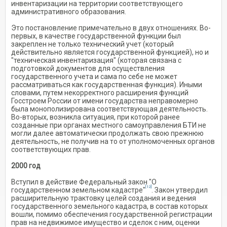
инвентаризации на территории соответствующего
административного образования.
Это постановление примечательно в двух отношениях. Во-
первых, в качестве государственной функции был
закреплен не только технический учет (который
действительно является государственной функцией), но и
"техническая инвентаризация" (которая связана с
подготовкой документов для осуществления
государственного учета и сама по себе не может
рассматриваться как государственная функция). Иными
словами, путем некорректного расширения функций
Госстроем России от имени государства неправомерно
была монополизирована соответствующая деятельность.
Во-вторых, возникла ситуация, при которой ранее
созданные при органах местного самоуправления БТИ не
могли далее автоматически продолжать свою прежнюю
деятельность, не получив на то от уполномоченных органов
соответствующих прав.
2000 год
Вступил в действие Федеральный закон "О
[12]
государственном земельном кадастре"
. Закон утвердил
расширительную трактовку целей создания и ведения
государственного земельного кадастра, в состав которых
вошли, помимо обеспечения государственной регистрации
прав на недвижимое имущество и сделок с ним, оценки