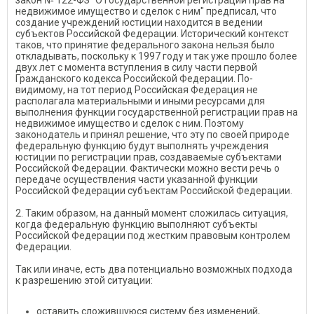
закон № 122-ФЗ "О государственной регистрации прав на
недвижимое имущество и сделок с ним" предписал, что
создание учреждений юстиции находится в ведении
субъектов Российской Федерации. Исторический контекст
таков, что принятие федерального закона нельзя было
откладывать, поскольку к 1997 году и так уже прошло более
двух лет с момента вступления в силу части первой
Гражданского кодекса Российской Федерации. По-
видимому, на тот период Российская Федерация не
располагала материальными и иными ресурсами для
выполнения функции государственной регистрации прав на
недвижимое имущество и сделок с ним. Поэтому
законодатель и принял решение, что эту по своей природе
федеральную функцию будут выполнять учреждения
юстиции по регистрации прав, создаваемые субъектами
Российской Федерации. Фактически можно вести речь о
передаче осуществления части указанной функции
Российской Федерации субъектам Российской Федерации.
2. Таким образом, на данный момент сложилась ситуация,
когда федеральную функцию выполняют субъекты
Российской Федерации под жестким правовым контролем
Федерации.
Так или иначе, есть два потенциально возможных подхода
к разрешению этой ситуации:
оставить сложившуюся систему без изменений,