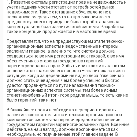
1. Развитие системы регистрации прав на недвижимость и
учета недвижимости отстает от потребностей рынка
недвижимости. Такое отставание обусловлено не в
последнюю очередь тем, что на протяжении всего
предшествующего периода не была выработана ясная
концептуальная база развития этой системы. Разработка
такой концепции продолжается и в настоящее время.
Представляется, что на предшествующем этапе технико-
организационные аспекты и ведомственные интересы
заслонили главное, а именно то, что система должна
создаваться не во имя регистрации как таковой, а во имя
обеспечения со стороны государства гарантий
зарегистрированных прав. Забыть или отложить на потом
решение этого важнейшего вопроса – значит оказаться в
ситуации, когда за деревьями не видно леса. Уже сейчас
должно стать очевидным: чем более успешно и быстро
удастся продвинуться по пути налаживания технико-
организационных аспектов системы, тем более ясным
станет неизбежный итог - гора родила мышь, то есть как не
было гарантий, так и нет.
В ближайшее время необходимо переориентировать
развитие законодательства и технико-организационных
компонентов системы на первоочередное обеспечение
государством гарантий зарегистрированных прав. Все иные
действия, на наш взгляд, должны восприниматься как
необходимые, но подчиненные этой главной задаче. В