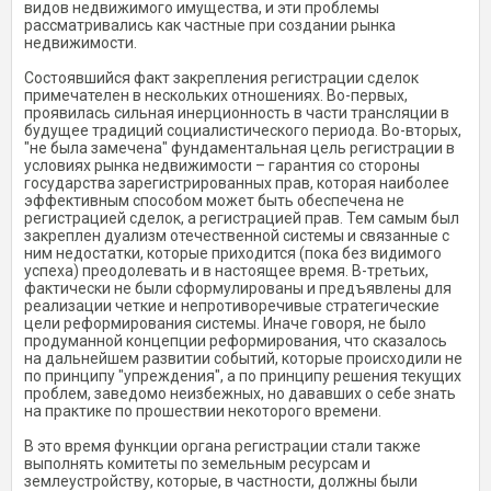
видов недвижимого имущества, и эти проблемы
рассматривались как частные при создании рынка
недвижимости.
Состоявшийся факт закрепления регистрации сделок
примечателен в нескольких отношениях. Во-первых,
проявилась сильная инерционность в части трансляции в
будущее традиций социалистического периода. Во-вторых,
"не была замечена" фундаментальная цель регистрации в
условиях рынка недвижимости – гарантия со стороны
государства зарегистрированных прав, которая наиболее
эффективным способом может быть обеспечена не
регистрацией сделок, а регистрацией прав. Тем самым был
закреплен дуализм отечественной системы и связанные с
ним недостатки, которые приходится (пока без видимого
успеха) преодолевать и в настоящее время. В-третьих,
фактически не были сформулированы и предъявлены для
реализации четкие и непротиворечивые стратегические
цели реформирования системы. Иначе говоря, не было
продуманной концепции реформирования, что сказалось
на дальнейшем развитии событий, которые происходили не
по принципу "упреждения", а по принципу решения текущих
проблем, заведомо неизбежных, но дававших о себе знать
на практике по прошествии некоторого времени.
В это время функции органа регистрации стали также
выполнять комитеты по земельным ресурсам и
землеустройству, которые, в частности, должны были