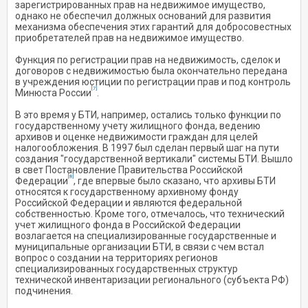
зарегистрированных прав на недвижимое имущество,
однако не обеспечил должных оснований для развития
механизма обеспечения этих гарантий для добросовестных
приобретателей прав на недвижимое имущество.
Функция по регистрации прав на недвижимость, сделок и
договоров с недвижимостью была окончательно передана
в учреждения юстиции по регистрации прав и под контроль
[7]
Минюста России
.
В это время у БТИ, например, остались только функции по
государственному учету жилищного фонда, ведению
архивов и оценке недвижимости граждан для целей
налогообложения. В 1997 был сделан первый шаг на пути
создания "государственной вертикали" системы БТИ. Вышло
в свет Постановление Правительства Российской
[8]
Федерации
, где впервые было сказано, что архивы БТИ
относятся к государственному архивному фонду
Российской Федерации и являются федеральной
собственностью. Кроме того, отмечалось, что технический
учет жилищного фонда в Российской Федерации
возлагается на специализированные государственные и
муниципальные организации БТИ, в связи с чем встал
вопрос о создании на территориях регионов
специализированных государственных структур
технической инвентаризации регионального (субъекта РФ)
подчинения.