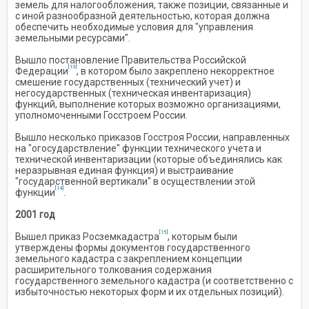
земель для налогообложения, также позиции, связанные и
с иной разнообразной деятельностью, которая должна
обеспечить необходимые условия для "управления
земельными ресурсами".
Вышло постановление Правительства Российской
[13]
Федерации
, в котором было закреплено некорректное
смешение государственных (технический учет) и
негосударственных (техническая инвентаризация)
функций, выполнение которых возможно организациями,
уполномоченными Госстроем России.
Вышло несколько приказов Госстроя России, направленных
на "огосударствление" функции технического учета и
технической инвентаризации (которые объединялись как
неразрывная единая функция) и выстраивание
"государственной вертикали" в осуществлении этой
[14]
функции
.
2001 год
[15]
Вышел приказ Росземкадастра
, которым были
утверждены формы документов государственного
земельного кадастра с закреплением концепции
расширительного толкования содержания
государственного земельного кадастра (и соответственно с
избыточностью некоторых форм и их отдельных позиций).