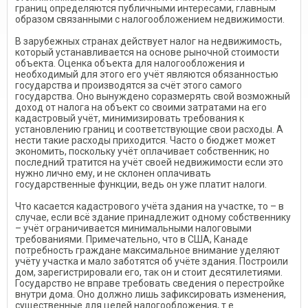
границ определяются публичными интересами, главным
образом связанными с налогообложением недвижимости.
В зарубежных странах действует налог на недвижимость,
который устанавливается на основе рыночной стоимости
объекта. Оценка объекта для налогообложения и
необходимый для этого его учёт являются обязанностью
государства и производятся за счёт этого самого
государства. Оно вынуждено соразмерять свой возможный
доход от налога на объект со своими затратами на его
кадастровый учёт, минимизировать требования к
установлению границ и соответствующие свои расходы. А
нести такие расходы приходится. Часто о бюджет может
экономить, поскольку учёт оплачивает собственник; но
последний тратится на учёт своей недвижимости если это
нужно лично ему, и не склонен оплачивать
государственные функции, ведь он уже платит налоги.
Что касается кадастрового учёта здания на участке, то – в
случае, если всё здание принадлежит одному собственнику
– учёт ограничивается минимальными налоговыми
требованиями. Примечательно, что в США, Канаде
потребность граждане максимальное внимание уделяют
учёту участка и мало заботятся об учёте здания. Построили
дом, зарегистрировали его, так он и стоит десятилетиями.
Государство не вправе требовать сведения о перестройке
внутри дома. Оно должно лишь зафиксировать изменения,
существенные для целей налогообложения, т.е.