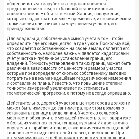
общепринятым в зарубежных странах является
представление о том, что базовой недвижимостью
является земля – объект вечный. Здания, сооружения,
которые создаются на земле – временные, и с юридической
точки зрения они считаются улучшением участка, его
принадлежностью.
Для владельца, собственника смысл учёта в том, чтобы
определить где его имущество, а где чужое. Поскольку всё,
что создаётся собственником на своей земле, является его
собственностью, наиболее важным является кадастровый
учёт участка и публичное установление границ его
владений. Точность установления таких границ может быть
различна в зависимости от ценности и размера участка,
которые предопределяют сколько собственнику выгодно
потратить на весьма недешёвые геодезические измерения
и составление плана. Известно, что повышение степени
точности измерений увеличивает их стоимость в
геометрической прогрессии, а потому не всегда оправдано.
Действительно, дорогой участок в центре города должен и
может быть измерен до сантиметра, при этом возможно
установить границу в виде линии. Участок в сельской
местности обозначить с меньшей точностью, не говоря уже
о больших участках степи, тундры, пустыни. Их достаточно
определить приблизительно, с экономически оправданной
точностью – в виде некоторой полосы, описательно. При
этом минимальные требования к точности установления