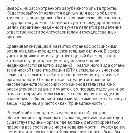
Выводы из рассмотренного зарубежного опыта просты.
Кадастровый учёт является единым для всего объекта,
точность границ должна быть экономически обоснована,
государство должно оплачивать учёт в государственных
целях, гарантией надёжности учёта является разделение
ответственности землеустроителей и государственных
органов.
Сравнивая ситуацию в развитых странах с российскими
реалиями, можно увидеть разительные отличия. В сфере
учёта недвижимости существует целый букет органов,
которые осуществляют учёт отдельных частей
недвижимости: квартир и зданий – различного вида органы
технической инвентаризации (БТИ), земельных участков –
земельные комитеты. В этом процессе участвуют и иные
органы власти. Отчасти такая ситуация объясняется
несовершенством российского законодательства. Оно
рассматривает здание и участок, во-первых, отдельно и, во-
вторых, в юридическом смысле в перевёрнутом виде (по
сравнению с общепринятым в мире), а именно: как “главную
вещь” - здание, а участок - как “принадлежность”.
Российский законодатель сделал важный шаг для
обеспечения современного рынка недвижимости: сегодня
существует единый орган, где должны регистрироваться
права на все составные части недвижимости – учреждение
юстиции, и по логике вещей следующим должно было бы