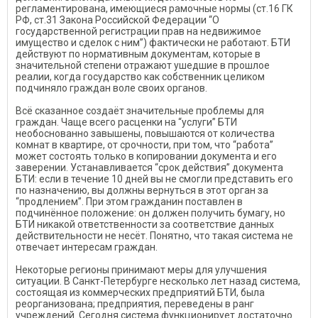
регламентирована, имеющиеся рамочные нормы (ст.16 ГК
РФ, ст.31 Закона Российской Федерации “О
государственной регистрации прав на недвижимое
имущество и сделок с ним”) фактически не работают. БТИ
действуют по нормативным документам, которые в
значительной степени отражают ушедшие в прошлое
реалии, когда государство как собственник целиком
подчиняло граждан воле своих органов.
Всё сказанное создаёт значительные проблемы для
граждан. Чаще всего расценки на “услуги” БТИ
необоснованно завышены, повышаются от количества
комнат в квартире, от срочности, при том, что “работа”
может состоять только в копировании документа и его
заверении. Устанавливается “срок действия” документа
БТИ: если в течение 10 дней вы не смогли представить его
по назначению, вы должны вернуться в этот орган за
“продлением”. При этом гражданин поставлен в
подчинённое положение: он должен получить бумагу, но
БТИ никакой ответственности за соответствие данных
действительности не несёт. Понятно, что такая система не
отвечает интересам граждан.
Некоторые регионы принимают меры для улучшения
ситуации. В Санкт-Петербурге несколько лет назад система,
состоящая из коммерческих предприятий БТИ, была
реорганизована; предприятия, переведены в ранг
учреждений. Сегодня система функционирует достаточно