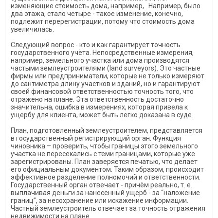
изменяющие стоимость дома, например, . Например, было
два этажа, стало четыре - такое изменение, конечно,
подлежит перерегистрации, потому что стоимость дома
увеличилась.
Следующий вопрос - кто и как гарантирует точность
государственного учёта. Непосредственные измерения,
например, земельного участка или дома производятся
частыми землеустроителями (land surveyors). Это частные
фирмы или предприниматели, которые не только измеряют
до сантиметра длину участков и зданий, но и гарантируют
своей финансовой ответственностью точность того, что
отражено на плане. Эта ответственность достаточно
значительна, ошибка в измерениях, которая привела к
ущербу для клиента, может быть легко доказана в суде.
План, подготовленный землеустроителем, представляется
в государственный регистрирующий орган. Функция
чиновника – проверить, чтобы границы этого земельного
участка не пересекались с теми границами, которые уже
зарегистрированы. План заверяется печатью, что делает
его официальным документом. Таким образом, происходит
эффективное разделение полномочий и ответственности.
Государственный орган отвечает - причём реально, т. е.
выплачивая деньги за нанесённый ущерб - за “наложение
границ”, за несохранение или искажение информации.
Частный землеустроитель отвечает за точность отражения
недвижимости на плане.