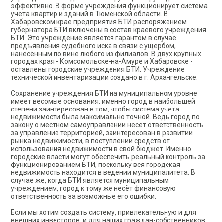
эффективно. В форме учреждения функционирует система
учёта квартир и зданий в Тюменской области. В
Хабаровском крае предприятия БТИ распоряжением
губернатора БТИ включены в состав краевого учреждения
БТИ. Это учреждение является гарантом в случае
предъявления судебного иска в связи с ущербом,
нанесённым по вине любого из филиалов. В двух крупных
городах края - Комсомольске-на-Амуре и Хабаровске -
оставлены городские учреждения БТИ. Учреждение
технической инвентаризации создано в г. Архангельске.
Сохранение учреждения БТИ на муниципальном уровне
имеет весомые основания: именно город в наибольшей
степени заинтересован в том, чтобы система учета
недвижимости была максимально точной. Ведь город по
закону о местном самоуправлении несет ответственность
за управление территорией, заинтересован в развитии
рынка недвижимости, в поступлении средств от
использования недвижимости в свой бюджет. Именно
городские власти могут обеспечить реальный контроль за
функционированием БТИ, поскольку вся городская
недвижимость находится в ведении муниципалитета. В
случае же, когда БТИ является муниципальным
учреждением, город к тому же несёт финансовую
ответственность за возможные его ошибки.
Если мы хотим создать систему, привлекательную и для
внешних инвесторов, и для наших граждан-собственников,