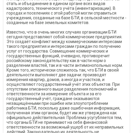
стать и объединение в едином органе всех видов
кадастрового, технического учёта (инвентаризации). В
городах и поселениях с этой работой могли справиться
учреждения, созданные на базе БТИ, в сельской местности -
созданные на базе земельных комитетов.
Известно, что в очень многих случаях организации БТИ
сегодня представляют собой коммерческие предприятия.
Это создаёт конфликт между коммерческими интересами
такого предприятия и интересами граждан по получению
услуг от государства. Совмещение коммерческих и
государственных функций, очевидно, противоречит
российскому законодательству как в части норм о
разделении властей, так и в части антимонопольных норм.
Кроме того, исторически сложилось так, что БТИ в своей
деятельности выполняют две задачи: производят
измерения квартир, домов, а иногда и участков, и
осуществляют государственный учёт этих объектов. При
отсутствии описанного выше разделения полномочий и
ответственности за измерение объекта и за его
государственный учёт, граждане оказываются
незащищёнными при ошибке или злоупотреблении
работника БТИ, поскольку даже ошибочная информация,
полученная этим органом, будет им же утверждена как
официально действительная. Проблема усугубляется тем,
что органы БТИ не принимают на себя финансовой
ответственности за возможный ущерб от их неправильных
действий. Законодательно их деятельность не