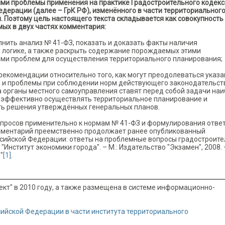
ми проблемы применения на практике Градостроительного кодекс
едерации (далее – ГрК РФ), изменённого в части территориальног
. Поэтому цель настоящего текста складывается как совокупность
мых в двух частях комментария:
лнить анализ № 41-ФЗ, показать и доказать факты наличия
 логике, а также раскрыть содержание порождаемых этими
ми проблем для осуществления территориального планирования;
 рекомендации относительно того, как могут преодолеваться указ
 и проблемы при соблюдении норм действующего законодательст
да органы местного самоуправления ставят перед собой задачи на
 эффективно осуществлять территориальное планирование и
ь решения утверждённых генеральных планов.
опросов применительно к нормам № 41-ФЗ и формулирования ответ
мментарий преемственно продолжает ранее опубликованный
ссийской Федерации: ответы на проблемные вопросы градостроит
д "Институт экономики города". – М.: Издательство "Экзамен", 2008. 
"
[1]
.
ект" в 2010 году, а также размещена в системе информационно-
ийской Федерации в части института территориального