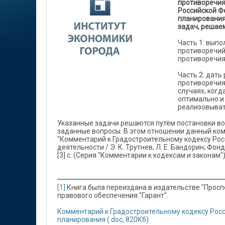
противоречия
Российской Ф
планирования
задач, решае
Часть 1: выпо
противоречий
противоречия
Часть 2: дать
противоречия
случаях, ког
оптимально и
реализовыват
Указанные задачи решаются путём постановки в
заданные вопросы. В этом отношении данный ко
"Комментарий к Градостроительному кодексу Ро
деятельности / Э. К. Трутнев, Л. Е. Бандорин; Фон
[3] с. (Серия "Комментарии к кодексам и законам")
[1]
Книга была переиздана в издательстве "Просп
правового обеспечения "Гарант".
Комментарий к Градостроительному кодексу Росс
планирования
(.doc, 820Кб)