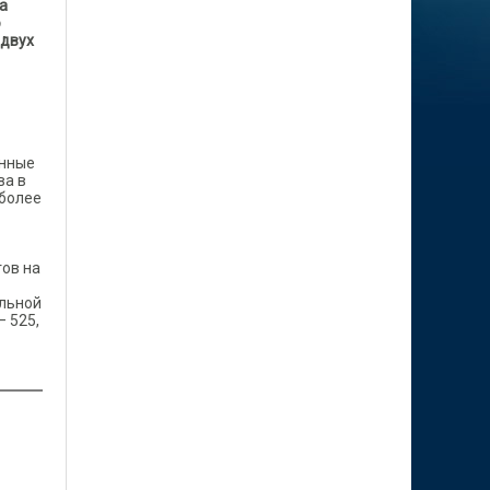
а
о
 двух
анные
ва в
иболее
ов на
ельной
– 525,