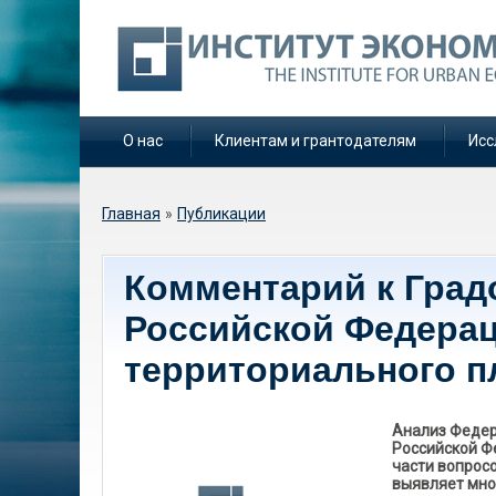
О нас
Клиентам и грантодателям
Исс
Вы здесь
Главная
»
Публикации
Комментарий к Град
Российской Федерац
территориального п
Анализ Федер
Российской Ф
части вопросо
выявляет мно