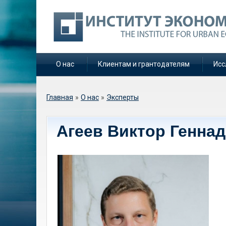
О нас
Клиентам и грантодателям
Исс
Вы здесь
Главная
»
О нас
»
Эксперты
Агеев Виктор Генна