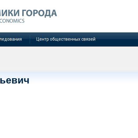
ледования
Центр общественных связей
дьевич