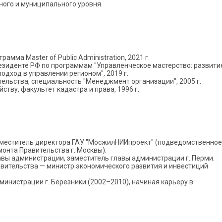
ного и муниципального уровня.
мма Master of Public Administration, 2021 г.
зиденте РФ по программам "Управленческое мастерство: развити
подход в управлении регионом", 2019 г.
льства, специальность "Менеджмент организации", 2005 г.
тву, факультет кадастра и права, 1996 г.
заместитель директора ГАУ "МосжилНИИпроект" (подведомственное
нта Правительства г. Москвы).
авы администрации, заместитель главы администрации г. Перми.
авительства — министр экономического развития и инвестиций
инистрации г. Березники (2002–2010), начиная карьеру в