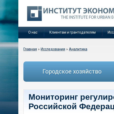
О нас
Клиентам и грантодателям
Исс
Вы здесь
Главная
»
Исследования
»
Аналитика
Городское хозяйство
Мониторинг регулир
Российской Федерац