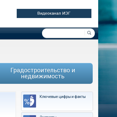
Форма поиска
Поиск
Градостроительство и
недвижимость
Ключевые цифры и факты