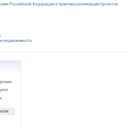
тами Российской Федерации и практики реализации проектов
й
 и недвижимость
идемии
цене
ты
вости