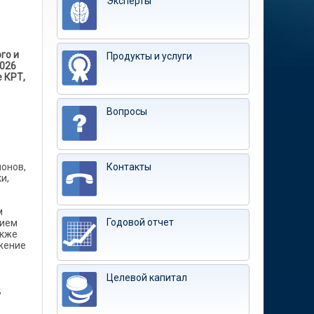
Эксперты
го и
Продукты и услуги
2026
е КРТ,
Вопросы
ь
онов,
Контакты
и,
м
Годовой отчет
нием
акже
жение
Целевой капитал
,