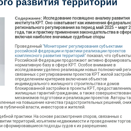
ого развития территорий
Содержание:
Исследование посвящено анализу развития
института КРТ. Оно охватывает как изменения федерально
регионального регулирования за период май 2025 – март 
года, так и практику применения законодательства в сфер
включая наиболее значимые судебные споры
Проведенный
"Мониторинг регулирования субъектами
российской федерации и практики реализации проектов
комплексного развития территорий"
показал, что субъекты
Российской Федерации продолжают активно формироват
нормативную базу в сфере КРТ. Особое внимание в
исследовании уделено реализации новых полномочий реги
связанных с регулированием проектов КРТ жилой застройк
определением критериев включения объектов
индивидуального жилищного строительства и домов
блокированной застройки в проекты КРТ, предоставление
жилищных гарантий гражданам, а также совершенствова
механизмов подготовки и реализации проектов. Авторы т
вленные на повышение качества градостроительных решений, сни
в публичной власти, инвесторов и жителей.
ебной практики. На основе рассмотрения споров, связанных с
витии территорий, изъятием недвижимости и проведением торгов
и сформировавшиеся подходы судов к их разрешению.