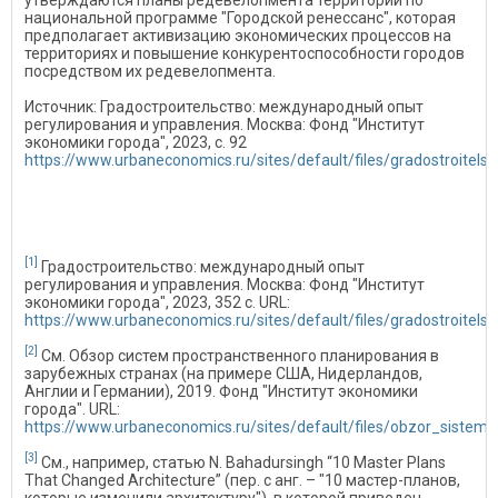
национальной программе "Городской ренессанс", которая
предполагает активизацию экономических процессов на
территориях и повышение конкурентоспособности городов
посредством их редевелопмента.
Источник: Градостроительство: международный опыт
регулирования и управления. Москва: Фонд "Институт
экономики города", 2023, c. 92
https://www.urbaneconomics.ru/sites/default/files/gradostroitelst
[1]
Градостроительство: международный опыт
регулирования и управления. Москва: Фонд "Институт
экономики города", 2023, 352 с. URL:
https://www.urbaneconomics.ru/sites/default/files/gradostroitelst
[2]
См. Обзор систем пространственного планирования в
зарубежных странах (на примере США, Нидерландов,
Англии и Германии), 2019. Фонд "Институт экономики
города". URL:
https://www.urbaneconomics.ru/sites/default/files/obzor_siste
[3]
См., например, статью N. Bahadursingh “10 Master Plans
That Changed Architecture” (пер. с анг. – "10 мастер-планов,
которые изменили архитектуру"), в которой приведен