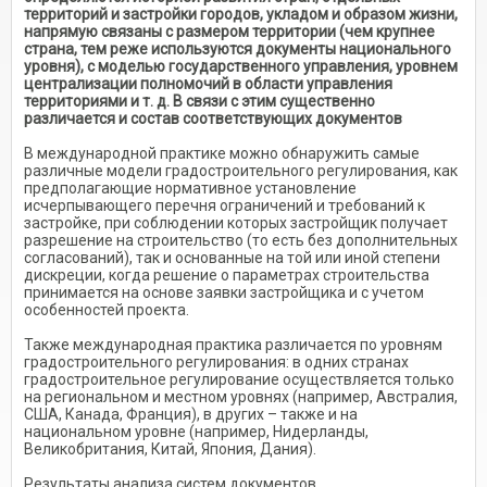
территорий и застройки городов, укладом и образом жизни,
напрямую связаны с размером территории (чем крупнее
страна, тем реже используются документы национального
уровня), c моделью государственного управления, уровнем
централизации полномочий в области управления
территориями и т. д. В связи с этим существенно
различается и состав соответствующих документов
В международной практике можно обнаружить самые
различные модели градостроительного регулирования, как
предполагающие нормативное установление
исчерпывающего перечня ограничений и требований к
застройке, при соблюдении которых застройщик получает
разрешение на строительство (то есть без дополнительных
согласований), так и основанные на той или иной степени
дискреции, когда решение о параметрах строительства
принимается на основе заявки застройщика и с учетом
особенностей проекта.
Также международная практика различается по уровням
градостроительного регулирования: в одних странах
градостроительное регулирование осуществляется только
на региональном и местном уровнях (например, Австралия,
США, Канада, Франция), в других – также и на
национальном уровне (например, Нидерланды,
Великобритания, Китай, Япония, Дания).
Результаты анализа систем документов