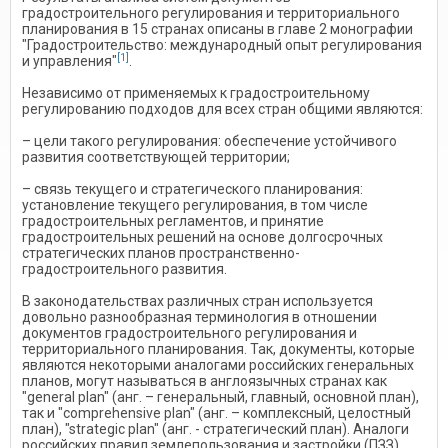
градостроительного регулирования и территориального
планирования в 15 странах описаны в главе 2 монографии
"Градостроительство: международный опыт регулирования
[1]
и управления"
.
Независимо от применяемых к градостроительному
регулированию подходов для всех стран общими являются:
– цели такого регулирования: обеспечение устойчивого
развития соответствующей территории;
– связь текущего и стратегического планирования:
установление текущего регулирования, в том числе
градостроительных регламентов, и принятие
градостроительных решений на основе долгосрочных
стратегических планов пространственно-
градостроительного развития.
В законодательствах различных стран используется
довольно разнообразная терминология в отношении
документов градостроительного регулирования и
территориального планирования. Так, документы, которые
являются некоторыми аналогами российских генеральных
планов, могут называться в англоязычных странах как
"general plan" (анг. – генеральный, главный, основной план),
так и "comprehensive plan" (анг. – комплексный, целостный
план), "strategic plan" (анг. - стратегический план). Аналоги
российских правил землепользования и застройки (ПЗЗ)