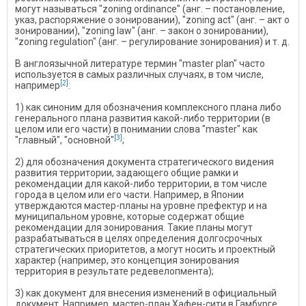
могут называться "zoning ordinance" (анг. – постановление,
указ, распоряжение о зонировании), "zoning act" (анг. – акт о
зонировании), "zoning law" (анг. – закон о зонировании),
"zoning regulation" (анг. – регулирование зонирования) и т. д.
В англоязычной литературе термин "master plan" часто
используется в самых различных случаях, в том числе,
[2]
например
:
1) как синоним для обозначения комплексного плана либо
генерального плана развития какой-либо территории (в
целом или его части) в понимании слова "master" как
[3]
"главный", "основной"
;
2) для обозначения документа стратегического видения
развития территории, задающего общие рамки и
рекомендации для какой-либо территории, в том числе
города в целом или его части. Например, в Японии
утверждаются мастер-планы на уровне префектур и на
муниципальном уровне, которые содержат общие
рекомендации для зонирования. Такие планы могут
разрабатываться в целях определения долгосрочных
стратегических приоритетов, а могут носить и проектный
характер (например, это концепция зонирования
территория в результате редевелопмента);
3) как документ для внесения изменений в официальный
документ. Например, мастер-план Хафен-сити в Гамбурге