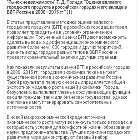
"Рынок недвижимости" Т. Д. Полиди: "Оценка валового
городского продукта в российских городах и его вклада в
ВВП России в 2000—2015 гг." (1)
В статье представлена методика оценки валового
городского продукта (ВГП) в российских городах, которая
позволяет проводить ее в условиях ограниченной
информации. Полученные оценки ВГП дают возможность
сделать выводы о дифференциации экономического
развития более чем 1000 городов и других территорий,
оценить вклад городов разных типов в ВВП России и
провести сравнительный анализ с другими странами.
Как показали результаты оценки ВГП в российских городах
в 2000–2015 гг., городская экономика пока не играет
существенной роли в экономическом развитии России.
Такой результат в первую очередь определяется общей
экспортной моделью роста нашей экономики. Города,
безусловно, выполняют главные обслуживающие функции
как для граждан, так и для бизнеса и государства, однако
они пока не могут генерировать самостоятельные
источники роста.
В новой макроэкономической среде источники
экономического роста могут возникнуть только в городах, в
которых есть условия для комфортной жизни, образования,
науки, предпринимательства. Лучшие практики городского
развития в мире демонстрируют базовый набор