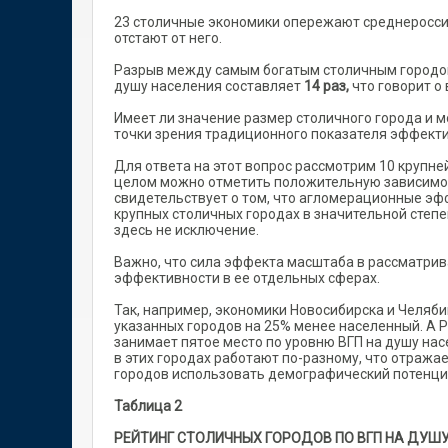
23 столичные экономики опережают среднероссийск
отстают от него.
Разрыв между самым богатым столичным городо
душу населения составляет
14 раз,
что говорит 
Имеет ли значение размер столичного города и м
точки зрения традиционного показателя эффекти
Для ответа на этот вопрос рассмотрим 10 крупне
целом можно отметить положительную зависимост
свидетельствует о том, что агломерационные эфф
крупных столичных городах в значительной степе
здесь не исключение.
Важно, что сила эффекта масштаба в рассматрив
эффективности в ее отдельных сферах.
Так, например, экономики Новосибирска и Челяби
указанных городов на 25% менее населенный. А Р
занимает пятое место по уровню ВГП на душу на
в этих городах работают по-разному, что отража
городов использовать демографический потенциа
Таблица 2
РЕЙТИНГ СТОЛИЧНЫХ ГОРОДОВ ПО ВГП НА ДУШУ НАС