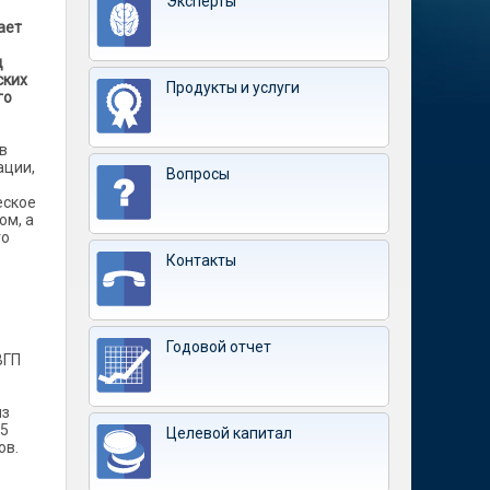
Эксперты
ает
д
ских
Продукты и услуги
го
в
ации,
Вопросы
еское
ом, а
го
Контакты
Годовой отчет
ВГП
из
,5
Целевой капитал
ов.