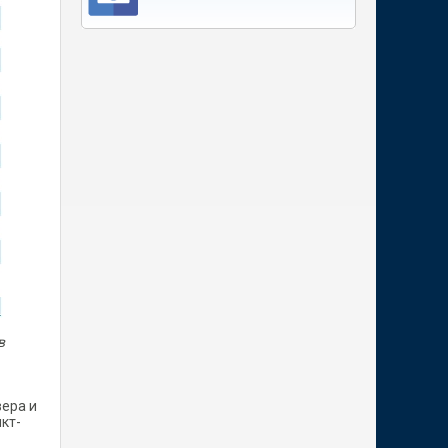
в
вера и
нкт-