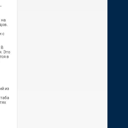
–
 на
одов
.
и с
. В
. Это
тся в
я
ий из
штаба
тях