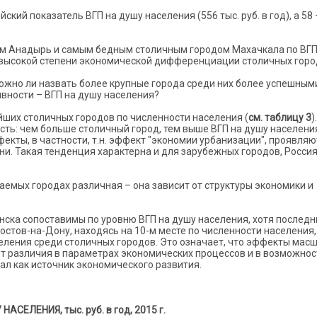
ий показатель ВГП на душу населения (556 тыс. руб. в год), а 58 
м Анадырь и самым бедным столичным городом Махачкала по ВГП
о высокой степени экономической дифференциации столичных гор
ожно ли назвать более крупные города среди них более успешным
вности – ВГП на душу населения?
йших столичных городов по численности населения (
см. таблицу 3
)
ь: чем больше столичный город, тем выше ВГП на душу населения
екты, в частности, т.н. эффект "экономии урбанизации", проявляю
ни. Такая тенденция характерна и для зарубежных городов, Росси
аемых городах различная – она зависит от структуры экономики и
нска сопоставимы по уровню ВГП на душу населения, хотя последн
остов-на-Дону, находясь на 10-м месте по численности населения,
селения среди столичных городов. Это означает, что эффекты мас
ет различия в параметрах экономических процессов и в возможнос
л как источник экономического развития.
ЕЛЕНИЯ, тыс. руб. в год, 2015 г.