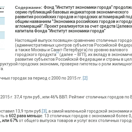
Содержание:
Фонд "Институт экономики города" продолж
серию публикаций базовых индикаторов экономического
развития российских городов и городских агломераций по
общим названием "Экономика российских городов и город
агломераций". Проект реализуется за счет средств Целево
капитала Фонда "Институт экономики города"
Настоящий выпуск посвящен сравнению столичных городо
(административных центров субъектов Российской Федер
а также Москвы и Санкт-Петербурга) по уровню валового
[1]
городского продукта
(далее – ВГП), их вкладу в экономич
развитие субъектов Российской Федерации и страны в цел
руктурой городских экономик, проверке гипотезы о роли жилищно
а.
чных городах за период с 2000 по 2015 гг.
[2]
015 г. 37,4 трлн руб., или 46% ВВП. Рейтинг столичных городов по 
тавил 13,9 трлн руб.
[3]
, а самой маленькой городской экономики 
сть в
602 раза меньш
е. 13 столичных городов с экономикой более 0
., или 67%
от общего выпуска товаров и услуг всех столичных город