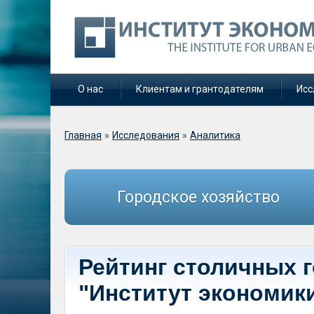
О нас
Клиентам и грантодателям
Исс
Вы здесь
Главная
»
Исследования
»
Аналитика
Городское хозяйство
Рейтинг столичных 
"Институт экономик