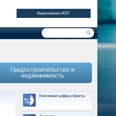
Форма поиска
Поиск
Градостроительство и
недвижимость
Ключевые цифры и факты