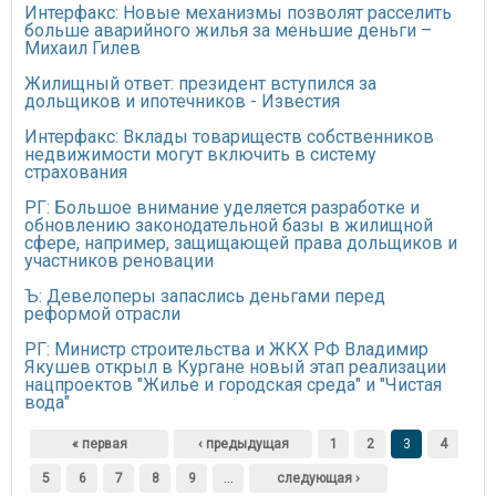
Интерфакс: Новые механизмы позволят расселить
больше аварийного жилья за меньшие деньги –
Михаил Гилев
Жилищный ответ: президент вступился за
дольщиков и ипотечников - Известия
Интерфакс: Вклады товариществ собственников
недвижимости могут включить в систему
страхования
РГ: Большое внимание уделяется разработке и
обновлению законодательной базы в жилищной
сфере, например, защищающей права дольщиков и
участников реновации
Ъ: Девелоперы запаслись деньгами перед
реформой отрасли
РГ: Министр строительства и ЖКХ РФ Владимир
Якушев открыл в Кургане новый этап реализации
нацпроектов "Жилье и городская среда" и "Чистая
вода"
Страницы
« первая
‹ предыдущая
1
2
3
4
5
6
7
8
9
…
следующая ›